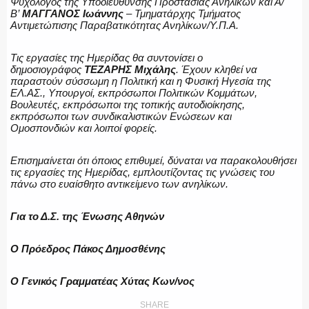
Ψυχολόγος της Υποδιεύθυνσης Προστασίας Ανηλίκων και Α/
Β’
ΜΑΓΓΑΝΟΣ Ιωάννης
– Τμηματάρχης Τμήματος
Αντιμετώπισης Παραβατικότητας Ανηλίκων/Υ.Π.Α.
Τις εργασίες της Ημερίδας θα συντονίσει ο
δημοσιογράφος
ΤΕΖΑΡΗΣ Μιχάλης
. Έχουν κληθεί να
παραστούν σύσσωμη η Πολιτική και η Φυσική Ηγεσία της
ΕΛ.ΑΣ., Υπουργοί, εκπρόσωποι Πολιτικών Κομμάτων,
Βουλευτές, εκπρόσωποι της τοπικής αυτοδιοίκησης,
εκπρόσωποι των συνδικαλιστικών Ενώσεων και
Ομοσπονδιών και λοιποί φορείς.
Επισημαίνεται ότι όποιος επιθυμεί, δύναται να παρακολουθήσει
τις εργασίες της Ημερίδας, εμπλουτίζοντας τις γνώσεις του
πάνω στο ευαίσθητο αντικείμενο των ανηλίκων.
Για το Δ.Σ. της Ένωσης Αθηνών
Ο Πρόεδρος Πάκος Δημοσθένης
Ο Γενικός Γραμματέας Χύτας Κων/νος
SHARE