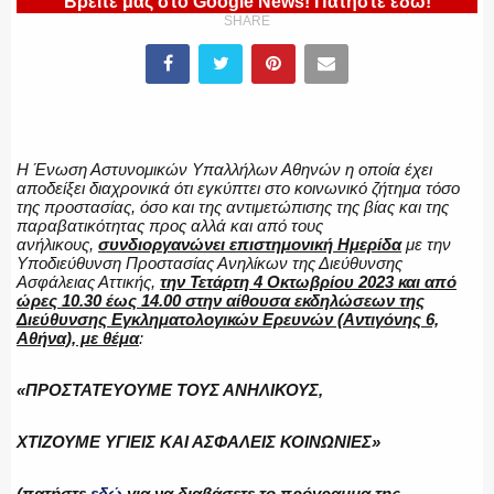
Βρείτε μας στο Google News! Πατήστε εδώ!
SHARE
ΕΛΛΗΝΙΚΗ ΑΣΤΥΝΟΜΙΑ
ΠΥΡΟΣΒΕΣΤΙΚΗ
Η Ένωση Αστυνομικών Υπαλλήλων Αθηνών η οποία έχει
αποδείξει διαχρονικά ότι εγκύπτει στο κοινωνικό ζήτημα τόσο
της προστασίας, όσο και της αντιμετώπισης της βίας και της
παραβατικότητας προς αλλά και από τους
ανήλικους,
συνδιοργανώνει επιστημονική Ημερίδα
με την
ΛΙΜΕΝΙΚΟ
Υποδιεύθυνση Προστασίας Ανηλίκων της Διεύθυνσης
Ασφάλειας Αττικής,
την Τετάρτη 4 Οκτωβρίου 2023 και από
ώρες 10.30 έως 14.00 στην αίθουσα εκδηλώσεων της
Διεύθυνσης Εγκληματολογικών Ερευνών (Αντιγόνης 6,
Αθήνα), με θέμα
:
ΕΝΟΠΛΕΣ ΔΥΝΑΜΕΙΣ
«ΠΡΟΣΤΑΤΕΥΟΥΜΕ ΤΟΥΣ ΑΝΗΛΙΚΟΥΣ,
ΧΤΙΖΟΥΜΕ ΥΓΙΕΙΣ ΚΑΙ ΑΣΦΑΛΕΙΣ ΚΟΙΝΩΝΙΕΣ»
ΕΚΑΒ
(πατήστε
εδώ
για να διαβάσετε το πρόγραμμα της