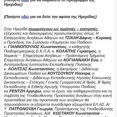
Ημερίδας)
(Πατήστε
εδώ
για να δείτε την αφίσα της Ημερίδας)
ΑΣΤΥΝΟΜΙΚΟ ΡΕΠΟΡΤΑΖ
Στην Ημερίδα
συμμετέχουν ως ομιλητές – εισηγητές
,
εξέχουσες και διακεκριμένες προσωπικότητες όπως: Η
Εισαγγελέας Ανηλίκων Αθηνών
κα
ΤΣΙΧΛΗ Δάφνη – Κυριακή
,
ο Πρόεδρος του Συλλόγου «Χαμόγελο του Παιδιού»
Η ΦΩΝΗ ΣΟΥ
κ.
ΓΙΑΝΝΟΠΟΥΛΟΣ Κωνσταντίνος
, ο καθηγητής
Παιδοψυχιατρικής Ε.Κ.Π.Α. κ.
ΚΟΛΑΪΤΗΣ Γεράσιμος
, η
Νομικός – Επιμελήτρια Ανηλίκων – Προϊστάμενη Τμήματος
Επιμελητών Ανηλίκων Αθηνών κα
ΚΟΓΙΑΝΝΑΚΗ Εύα
,
ο
Αντιπρόεδρος Ινστιτούτου Εκπαιδευτικής Πολιτικής
κ.
ΛΟΛΙΤΣΑΣ Κωνσταντίνος
, η Δικηγόρος – Διδάκτωρ
ΟΠΛΑ/ΕΞΟΠΛΙΣΜΟΣ
Δικαιωμάτων Παιδιού κα
ΚΟΥΤΣΟΥΚΟΥ Ηλέκτρα
, η
Εκπαιδευτικός – Διδάκτωρ Εκπαιδευτικής Ηγεσίας Κοινωνικής
Δικαιοσύνης – Στέλεχος Γενικής Γραμματείας Α’ θμιας, Β’ θμιας
Εκπαίδευσης & Ειδικής Αγωγής Υπουργείου Παιδείας
κα
ΡΕΝΤΖΗ Αργυρώ
, ενώ το έργο, την καθημερινότητα και τη
συμβολή της Υποδιεύθυνσης Προστασίας Ανηλίκων στην κοινή
ΟΜΑΔΕΣ ΕΛ.ΑΣ.
προσπάθεια για την προστασία των ανηλίκων θα
παρουσιάσουν οι εξαίρετοι συνάδελφοι αξιωματικοί ΕΛ.ΑΣ. Α/
Υ΄
ΠΑΤΡΩΝΟΥΔΗ Γεωργία
, Προϊστάμενος της Υποδιεύθυνσης
Προστασίας Ανηλίκων, Α/Α’
ΚΩΣΤΑΚΟΥ Κωνσταντίνα
–