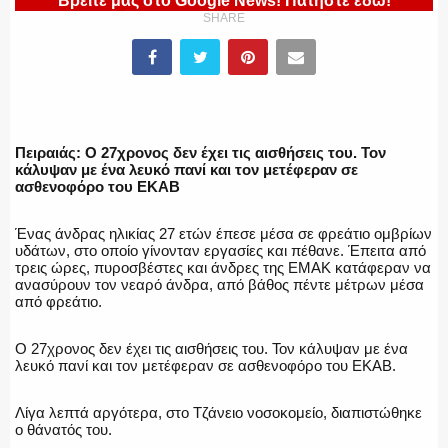
Βρείτε μας στο Google News! Πατήστε εδώ!
SHARE
ΕΛΛΗΝΙΚΗ ΑΣΤΥΝΟΜΙΑ
Πειραιάς: Ο 27χρονος δεν έχει τις αισθήσεις του. Τον
ΠΥΡΟΣΒΕΣΤΙΚΗ
κάλυψαν με ένα λευκό πανί και τον μετέφεραν σε
ασθενοφόρο του ΕΚΑΒ
Ένας άνδρας ηλικίας 27 ετών έπεσε μέσα σε φρεάτιο ομβρίων
υδάτων, στο οποίο γίνονταν εργασίες και πέθανε. Έπειτα από
ΛΙΜΕΝΙΚΟ
τρεις ώρες, πυροσβέστες και άνδρες της ΕΜΑΚ κατάφεραν να
ανασύρουν τον νεαρό άνδρα, από βάθος πέντε μέτρων μέσα
από φρεάτιο.
Ο 27χρονος δεν έχει τις αισθήσεις του. Τον κάλυψαν με ένα
ΕΝΟΠΛΕΣ ΔΥΝΑΜΕΙΣ
λευκό πανί και τον μετέφεραν σε ασθενοφόρο του ΕΚΑΒ.
Λίγα λεπτά αργότερα, στο Τζάνειο νοσοκομείο, διαπιστώθηκε
ο θάνατός του.