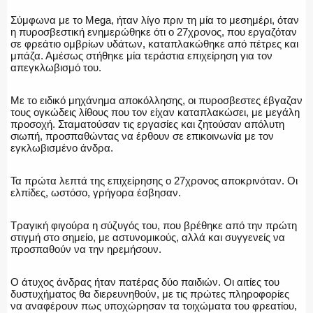
ΕΚΑΒ
Σύμφωνα με το Mega, ήταν λίγο πριν τη μία το μεσημέρι, όταν
η πυροσβεστική ενημερώθηκε ότι ο 27χρονος, που εργαζόταν
σε φρεάτιο ομβρίων υδάτων, καταπλακώθηκε από πέτρες και
μπάζα. Αμέσως στήθηκε μία τεράστια επιχείρηση για τον
απεγκλωβισμό του.
ΑΣΤΥΝΟΜΙΚΟ ΡΕΠΟΡΤΑΖ
Με το ειδικό μηχάνημα αποκόλλησης, οι πυροσβεστες έβγαζαν
τους ογκώδεις λίθους που τον είχαν καταπλακώσει, με μεγάλη
προσοχή. Σταματούσαν τις εργασίες και ζητούσαν απόλυτη
σιωπή, προσπαθώντας να έρθουν σε επικοινωνία με τον
εγκλωβισμένο άνδρα.
Η ΦΩΝΗ ΣΟΥ
Τα πρώτα λεπτά της επιχείρησης ο 27χρονος αποκρινόταν. Οι
ελπίδες, ωστόσο, γρήγορα έσβησαν.
ΟΠΛΑ/ΕΞΟΠΛΙΣΜΟΣ
Τραγική φιγούρα η σύζυγός του, που βρέθηκε από την πρώτη
στιγμή στο σημείο, με αστυνομικούς, αλλά και συγγενείς να
προσπαθούν να την ηρεμήσουν.
Ο άτυχος άνδρας ήταν πατέρας δύο παιδιών. Οι αιτίες του
ΟΜΑΔΕΣ ΕΛ.ΑΣ.
δυστυχήματος θα διερευνηθούν, με τις πρώτες πληροφορίες
να αναφέρουν πως υποχώρησαν τα τοιχώματα του φρεατίου,