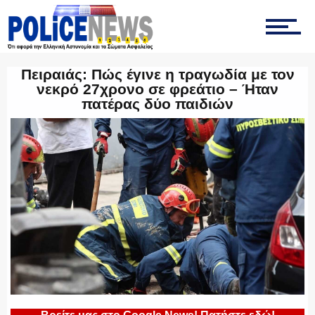
ΤΡΟΧΑΙΑ
Πειραιάς: Πώς έγινε η τραγωδία με τον
ΟΠΚΕ
νεκρό 27χρονο σε φρεάτιο – Ήταν
πατέρας δύο παιδιών
ΟΜΑΔΑ “Ζ”
ΕΚΑΜ
ΥΑΤ/ΥΜΕΤ