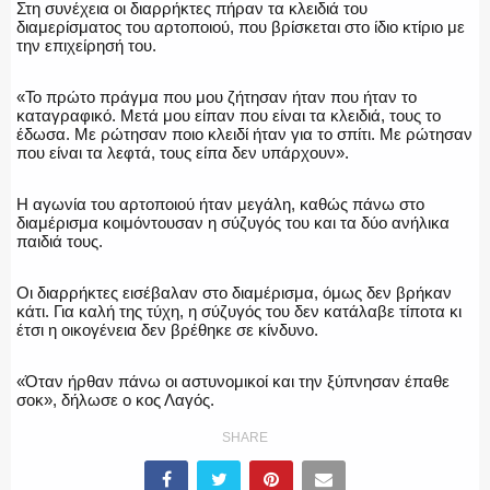
Στη συνέχεια οι διαρρήκτες πήραν τα κλειδιά του
ΕΚΑΒ
διαμερίσματος του αρτοποιού, που βρίσκεται στο ίδιο κτίριο με
την επιχείρησή του.
«Το πρώτο πράγμα που μου ζήτησαν ήταν που ήταν το
καταγραφικό. Μετά μου είπαν που είναι τα κλειδιά, τους το
έδωσα. Με ρώτησαν ποιο κλειδί ήταν για το σπίτι. Με ρώτησαν
ΑΣΤΥΝΟΜΙΚΟ ΡΕΠΟΡΤΑΖ
που είναι τα λεφτά, τους είπα δεν υπάρχουν».
Η αγωνία του αρτοποιού ήταν μεγάλη, καθώς πάνω στο
διαμέρισμα κοιμόντουσαν η σύζυγός του και τα δύο ανήλικα
παιδιά τους.
Η ΦΩΝΗ ΣΟΥ
Οι διαρρήκτες εισέβαλαν στο διαμέρισμα, όμως δεν βρήκαν
κάτι. Για καλή της τύχη, η σύζυγός του δεν κατάλαβε τίποτα κι
έτσι η οικογένεια δεν βρέθηκε σε κίνδυνο.
ΟΠΛΑ/ΕΞΟΠΛΙΣΜΟΣ
«Όταν ήρθαν πάνω οι αστυνομικοί και την ξύπνησαν έπαθε
σοκ», δήλωσε ο κος Λαγός.
SHARE
ΟΜΑΔΕΣ ΕΛ.ΑΣ.