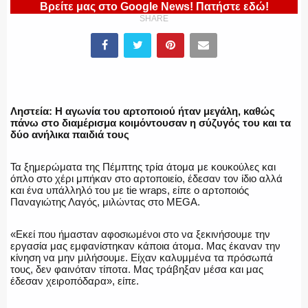
Βρείτε μας στο Google News! Πατήστε εδώ!
SHARE
ΕΛΛΗΝΙΚΗ ΑΣΤΥΝΟΜΙΑ
Ληστεία: Η αγωνία του αρτοποιού ήταν μεγάλη, καθώς
ΠΥΡΟΣΒΕΣΤΙΚΗ
πάνω στο διαμέρισμα κοιμόντουσαν η σύζυγός του και τα
δύο ανήλικα παιδιά τους
Τα ξημερώματα της Πέμπτης τρία άτομα με κουκούλες και
όπλο στο χέρι μπήκαν στο αρτοποιείο, έδεσαν τον ίδιο αλλά
ΛΙΜΕΝΙΚΟ
και ένα υπάλληλό του με tie wraps, είπε ο αρτοποιός
Παναγιώτης Λαγός, μιλώντας στο MEGA.
«Εκεί που ήμασταν αφοσιωμένοι στο να ξεκινήσουμε την
εργασία μας εμφανίστηκαν κάποια άτομα. Μας έκαναν την
ΕΝΟΠΛΕΣ ΔΥΝΑΜΕΙΣ
κίνηση να μην μιλήσουμε. Είχαν καλυμμένα τα πρόσωπά
τους, δεν φαινόταν τίποτα. Μας τράβηξαν μέσα και μας
έδεσαν χειροπόδαρα», είπε.