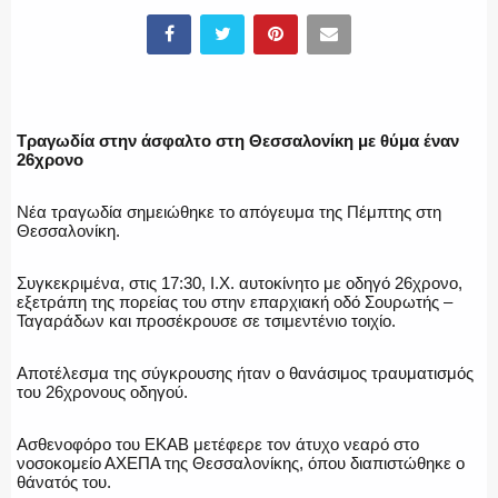
ΕΛΛΗΝΙΚΗ ΑΣΤΥΝΟΜΙΑ
Τραγωδία στην άσφαλτο στη Θεσσαλονίκη με θύμα έναν
26χρονο
Νέα τραγωδία σημειώθηκε το απόγευμα της Πέμπτης στη
ΠΥΡΟΣΒΕΣΤΙΚΗ
Θεσσαλονίκη.
Συγκεκριμένα, στις 17:30, Ι.Χ. αυτοκίνητο με οδηγό 26χρονο,
εξετράπη της πορείας του στην επαρχιακή οδό Σουρωτής –
Ταγαράδων και προσέκρουσε σε τσιμεντένιο τοιχίο.
ΛΙΜΕΝΙΚΟ
Αποτέλεσμα της σύγκρουσης ήταν ο θανάσιμος τραυματισμός
του 26χρονους οδηγού.
ΕΝΟΠΛΕΣ ΔΥΝΑΜΕΙΣ
Ασθενοφόρο του ΕΚΑΒ μετέφερε τον άτυχο νεαρό στο
νοσοκομείο ΑΧΕΠΑ της Θεσσαλονίκης, όπου διαπιστώθηκε ο
θάνατός του.