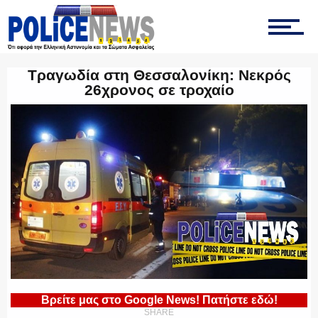
ΤΡΟΧΑΙΑ
Τραγωδία στη Θεσσαλονίκη: Νεκρός
26χρονος σε τροχαίο
ΟΠΚΕ
ΟΜΑΔΑ “Ζ”
ΕΚΑΜ
Βρείτε μας στο Google News! Πατήστε εδώ!
SHARE
ΥΑΤ/ΥΜΕΤ