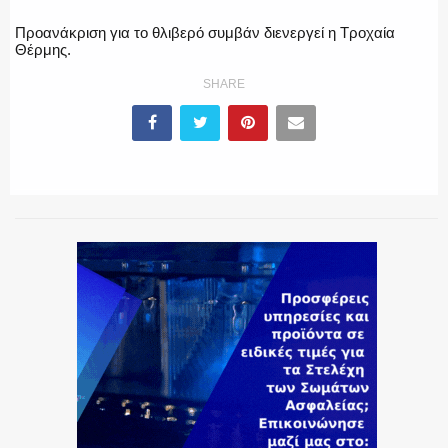
Προανάκριση για το θλιβερό συμβάν διενεργεί η Τροχαία
ΕΚΑΒ
Θέρμης.
SHARE
ΑΣΤΥΝΟΜΙΚΟ ΡΕΠΟΡΤΑΖ
Η ΦΩΝΗ ΣΟΥ
ΟΠΛΑ/ΕΞΟΠΛΙΣΜΟΣ
ΟΜΑΔΕΣ ΕΛ.ΑΣ.