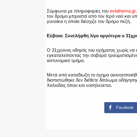
Σύμφωνα με πληροφορίες του
eviathema.gr,
τον δρόμο μπροστά από τον Ιερό ναό και υπ
γυναίκα η οποία διέσχιζε τον δρόμο πεζή.
Εύβοια: Συνελήφθη λίγο αργότερα ο 31χρ
Ο 31χρονος οδηγός του οχήματος χωρίς να ε
εγκαταλείποντας την σοβαρά τραυματισμένη
αστυνομικό τμήμα.
Μετά από καταδίωξη το όχημα ακινητοποιήθ
διαπιστώθηκε δεν διέθετε δίπλωμα οδήγησης
Χαλκίδας όπου και νοσηλεύεται.
Facebook