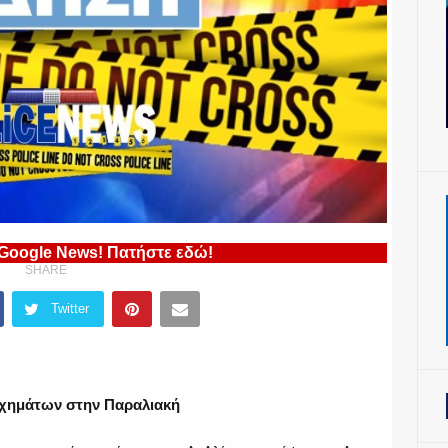
 Google News! Πατήστε εδώ!
SHARE
Twitter
οχημάτων στην Παραλιακή