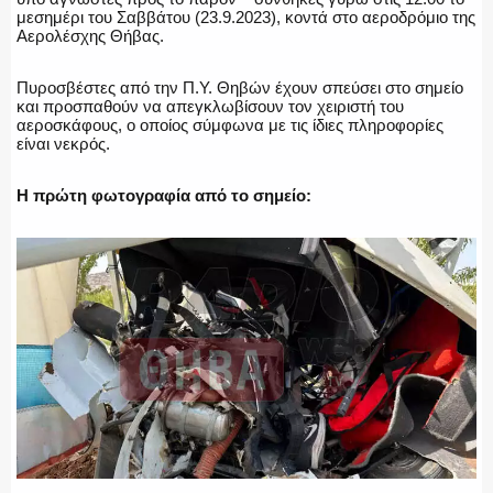
μεσημέρι του Σαββάτου (23.9.2023), κοντά στο αεροδρόμιο της
Αερολέσχης Θήβας.
Πυροσβέστες από την Π.Υ. Θηβών έχουν σπεύσει στο σημείο
ΑΣΤΥΝΟΜΙΚΟ ΡΕΠΟΡΤΑΖ
και προσπαθούν να απεγκλωβίσουν τον χειριστή του
αεροσκάφους, ο οποίος σύμφωνα με τις ίδιες πληροφορίες
είναι νεκρός.
Η πρώτη φωτογραφία από το σημείο:
Η ΦΩΝΗ ΣΟΥ
ΟΠΛΑ/ΕΞΟΠΛΙΣΜΟΣ
ΟΜΑΔΕΣ ΕΛ.ΑΣ.