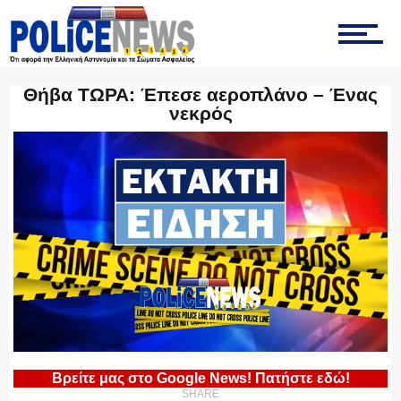
ΟΠΚΕ
Θήβα ΤΩΡΑ: Έπεσε αεροπλάνο – Ένας
νεκρός
ΟΜΑΔΑ “Ζ”
ΕΚΑΜ
ΥΑΤ/ΥΜΕΤ
Βρείτε μας στο Google News! Πατήστε εδώ!
SHARE