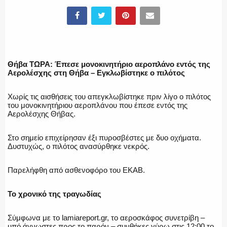
ΕΛΛΗΝΙΚΗ ΑΣΤΥΝΟΜΙΑ
Θήβα ΤΩΡΑ: Έπεσε μονοκινητήριο αεροπλάνο εντός της
Αερολέσχης στη Θήβα – Εγκλωβίστηκε ο πιλότος
ΠΥΡΟΣΒΕΣΤΙΚΗ
Χωρίς τις αισθήσεις του απεγκλωβίστηκε πριν λίγο ο πιλότος
του μονοκινητήριου αεροπλάνου που έπεσε εντός της
Αερολέσχης Θήβας.
ΛΙΜΕΝΙΚΟ
Στο σημείο επιχείρησαν έξι πυροσβέστες με δυο οχήματα.
Δυστυχώς, ο πιλότος ανασύρθηκε νεκρός.
Παρελήφθη από ασθενοφόρο του ΕΚΑΒ.
ΕΝΟΠΛΕΣ ΔΥΝΑΜΕΙΣ
To χρονικό της τραγωδίας
Σύμφωνα με το lamiareport.gr, το αεροσκάφος συνετρίβη –
ΕΚΑΒ
υπό άγνωστες προς το παρόν – συνθήκες γύρω στις 12:00 το