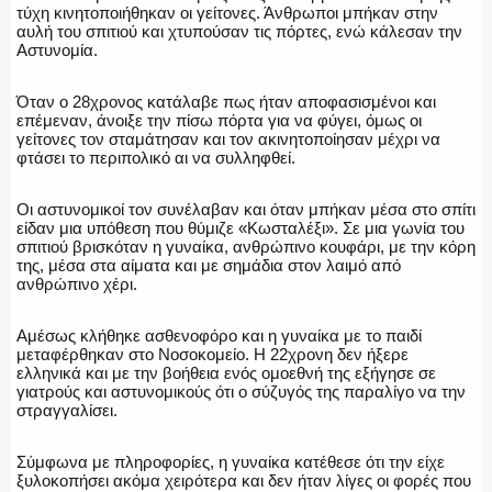
τύχη κινητοποιήθηκαν οι γείτονες. Άνθρωποι μπήκαν στην
αυλή του σπιτιού και χτυπούσαν τις πόρτες, ενώ κάλεσαν την
Αστυνομία.
Όταν ο 28χρονος κατάλαβε πως ήταν αποφασισμένοι και
επέμεναν, άνοιξε την πίσω πόρτα για να φύγει, όμως οι
γείτονες τον σταμάτησαν και τον ακινητοποίησαν μέχρι να
φτάσει το περιπολικό αι να συλληφθεί.
Οι αστυνομικοί τον συνέλαβαν και όταν μπήκαν μέσα στο σπίτι
είδαν μια υπόθεση που θύμιζε «Κωσταλέξι». Σε μια γωνία του
σπιτιού βρισκόταν η γυναίκα, ανθρώπινο κουφάρι, με την κόρη
της, μέσα στα αίματα και με σημάδια στον λαιμό από
ανθρώπινο χέρι.
Αμέσως κλήθηκε ασθενοφόρο και η γυναίκα με το παιδί
μεταφέρθηκαν στο Νοσοκομείο. Η 22χρονη δεν ήξερε
ελληνικά και με την βοήθεια ενός ομοεθνή της εξήγησε σε
γιατρούς και αστυνομικούς ότι ο σύζυγός της παραλίγο να την
στραγγαλίσει.
Σύμφωνα με πληροφορίες, η γυναίκα κατέθεσε ότι την είχε
ξυλοκοπήσει ακόμα χειρότερα και δεν ήταν λίγες οι φορές που