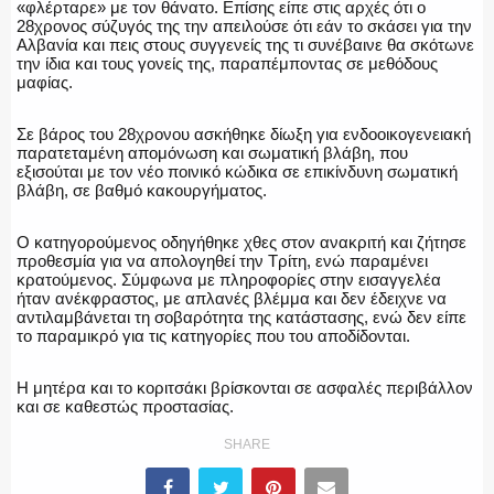
«φλέρταρε» με τον θάνατο. Επίσης είπε στις αρχές ότι ο
28χρονος σύζυγός της την απειλούσε ότι εάν το σκάσει για την
Αλβανία και πεις στους συγγενείς της τι συνέβαινε θα σκότωνε
την ίδια και τους γονείς της, παραπέμποντας σε μεθόδους
μαφίας.
Σε βάρος του 28χρονου ασκήθηκε δίωξη για ενδοοικογενειακή
παρατεταμένη απομόνωση και σωματική βλάβη, που
εξισούται με τον νέο ποινικό κώδικα σε επικίνδυνη σωματική
βλάβη, σε βαθμό κακουργήματος.
Ο κατηγορούμενος οδηγήθηκε χθες στον ανακριτή και ζήτησε
προθεσμία για να απολογηθεί την Τρίτη, ενώ παραμένει
κρατούμενος. Σύμφωνα με πληροφορίες στην εισαγγελέα
ήταν ανέκφραστος, με απλανές βλέμμα και δεν έδειχνε να
αντιλαμβάνεται τη σοβαρότητα της κατάστασης, ενώ δεν είπε
το παραμικρό για τις κατηγορίες που του αποδίδονται.
Η μητέρα και το κοριτσάκι βρίσκονται σε ασφαλές περιβάλλον
και σε καθεστώς προστασίας.
SHARE