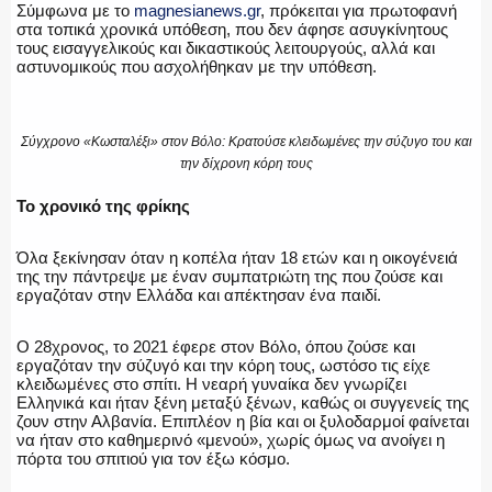
Σύμφωνα με το
magnesianews.gr
, πρόκειται για πρωτοφανή
στα τοπικά χρονικά υπόθεση, που δεν άφησε ασυγκίνητους
τους εισαγγελικούς και δικαστικούς λειτουργούς, αλλά και
αστυνομικούς που ασχολήθηκαν με την υπόθεση.
Η ΦΩΝΗ ΣΟΥ
Σύγχρονο «Κωσταλέξι» στον Βόλο: Κρατούσε κλειδωμένες την σύζυγο του και
την δίχρονη κόρη τους
Το χρονικό της φρίκης
ΟΠΛΑ/ΕΞΟΠΛΙΣΜΟΣ
Όλα ξεκίνησαν όταν η κοπέλα ήταν 18 ετών και η οικογένειά
της την πάντρεψε με έναν συμπατριώτη της που ζούσε και
εργαζόταν στην Ελλάδα και απέκτησαν ένα παιδί.
ΟΜΑΔΕΣ ΕΛ.ΑΣ.
Ο 28χρονος, το 2021 έφερε στον Βόλο, όπου ζούσε και
εργαζόταν την σύζυγό και την κόρη τους, ωστόσο τις είχε
κλειδωμένες στο σπίτι. Η νεαρή γυναίκα δεν γνωρίζει
Ελληνικά και ήταν ξένη μεταξύ ξένων, καθώς οι συγγενείς της
ζουν στην Αλβανία. Επιπλέον η βία και οι ξυλοδαρμοί φαίνεται
να ήταν στο καθημερινό «μενού», χωρίς όμως να ανοίγει η
πόρτα του σπιτιού για τον έξω κόσμο.