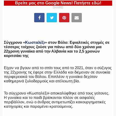
Βρείτε μας στο Google News! Πατήστε εδώ!
SHARE
ΠΥΡΟΣΒΕΣΤΙΚΗ
ΛΙΜΕΝΙΚΟ
Σύγχρονο «
Κωσταλέξι
» στον Βόλο: Εφιαλτικές στιγμές σε
τέσσερις τοίχους ζούσε για πάνω από δύο χρόνια μια
22χρονη γυναίκα από την Αλβανία και το 2,5 χρονών
κοριτσάκι της
ΕΝΟΠΛΕΣ ΔΥΝΑΜΕΙΣ
Είχαν να βγουν από το σπίτι τους από το 2021, όταν ο σύζυγος
της 22χρονης τις έφερε στην Ελλάδα και διέμεναν σε συνοικία
περιφερειακά του Βόλου. Επιπλέον η γυναίκα δεχόταν
καθημερινά ξυλοδαρμούς και ατέλειωτη βία.
ΕΚΑΒ
Το σύγχρονο «Κωσταλέξι» αποκαλύφθηκε από τους γείτονες.
Η γυναίκα και το παιδί βρίσκονται πλέον σε ασφαλές
περιβάλλον, ενώ ο άνδρας αντιμετωπίζει κακουργηματικές
κατηγορίες και παραμένει κρατούμενος.
ΑΣΤΥΝΟΜΙΚΟ ΡΕΠΟΡΤΑΖ