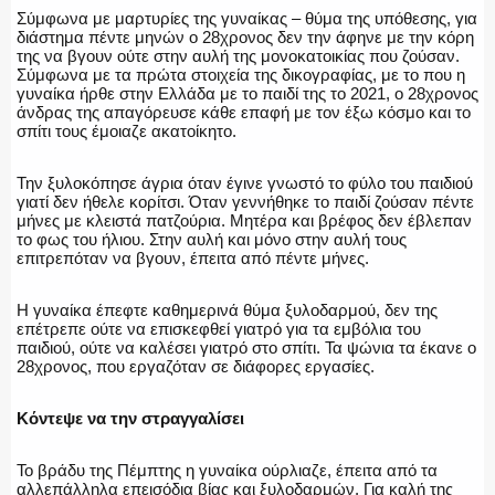
Σύμφωνα με μαρτυρίες της γυναίκας – θύμα της υπόθεσης, για
διάστημα πέντε μηνών ο 28χρονος δεν την άφηνε με την κόρη
της να βγουν ούτε στην αυλή της μονοκατοικίας που ζούσαν.
Σύμφωνα με τα πρώτα στοιχεία της δικογραφίας, με το που η
γυναίκα ήρθε στην Ελλάδα με το παιδί της το 2021, ο 28χρονος
άνδρας της απαγόρευσε κάθε επαφή με τον έξω κόσμο και το
σπίτι τους έμοιαζε ακατοίκητο.
Την ξυλοκόπησε άγρια όταν έγινε γνωστό το φύλο του παιδιού
γιατί δεν ήθελε κορίτσι. Όταν γεννήθηκε το παιδί ζούσαν πέντε
μήνες με κλειστά πατζούρια. Μητέρα και βρέφος δεν έβλεπαν
το φως του ήλιου. Στην αυλή και μόνο στην αυλή τους
επιτρεπόταν να βγουν, έπειτα από πέντε μήνες.
Η γυναίκα έπεφτε καθημερινά θύμα ξυλοδαρμού, δεν της
επέτρεπε ούτε να επισκεφθεί γιατρό για τα εμβόλια του
παιδιού, ούτε να καλέσει γιατρό στο σπίτι. Τα ψώνια τα έκανε ο
28χρονος, που εργαζόταν σε διάφορες εργασίες.
Κόντεψε να την στραγγαλίσει
Το βράδυ της Πέμπτης η γυναίκα ούρλιαζε, έπειτα από τα
αλλεπάλληλα επεισόδια βίας και ξυλοδαρμών. Για καλή της