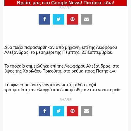
Βρείτε μας στο Google News! Πατήστε εδώ!
ΥΑΤ/ΥΜΕΤ
SHARE
ΕΛΛΗΝΙΚΗ ΑΣΤΥΝΟΜΙΑ
Δύο πεζοί παρασύρθηκαν από μηχανή, επί της Λεωφόρου
Αλεξάνδρας, το μεσημέρι της Πέμπτης, 21 Σεπτεμβρίου.
ΠΥΡΟΣΒΕΣΤΙΚΗ
Το τροχαίο σημειώθηκε επί της Λεωφόρου Αλεξάνδρας, στο
ύψος της Χαριλάου Τρικούπη, στο ρεύμα προς Πατησίων.
Σύμφωνα με όσα γίνονται γνωστά, οι δύο πεζοί
τραυματίστηκαν ελαφρά και διακομίσθηκαν στο νοσοκομείο.
ΛΙΜΕΝΙΚΟ
SHARE
ΕΝΟΠΛΕΣ ΔΥΝΑΜΕΙΣ