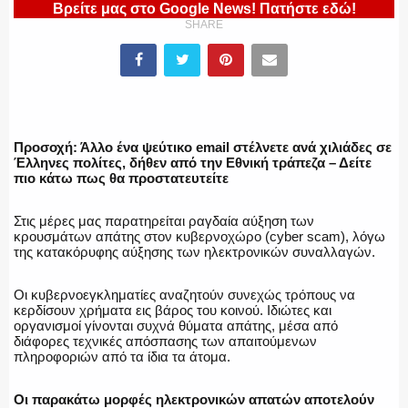
Βρείτε μας στο Google News! Πατήστε εδώ!
SHARE
ΕΛΛΗΝΙΚΗ ΑΣΤΥΝΟΜΙΑ
ΠΥΡΟΣΒΕΣΤΙΚΗ
Προσοχή: Άλλο ένα ψεύτικο email στέλνετε ανά χιλιάδες σε
Έλληνες πολίτες, δήθεν από την Εθνική τράπεζα – Δείτε
πιο κάτω πως θα προστατευτείτε
Στις μέρες μας παρατηρείται ραγδαία αύξηση των
ΛΙΜΕΝΙΚΟ
κρουσμάτων απάτης στον κυβερνοχώρο (cyber scam), λόγω
της κατακόρυφης αύξησης των ηλεκτρονικών συναλλαγών.
Οι κυβερνοεγκληματίες αναζητούν συνεχώς τρόπους να
κερδίσουν χρήματα εις βάρος του κοινού. Ιδιώτες και
ΕΝΟΠΛΕΣ ΔΥΝΑΜΕΙΣ
οργανισμοί γίνονται συχνά θύματα απάτης, μέσα από
διάφορες τεχνικές απόσπασης των απαιτούμενων
πληροφοριών από τα ίδια τα άτομα.
Οι παρακάτω μορφές ηλεκτρονικών απατών αποτελούν