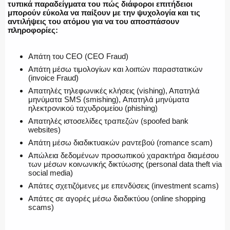
ΕΚΑΒ
τυπικά παραδείγματα του πώς διάφοροι επιτήδειοι
μπορούν εύκολα να παίξουν με την ψυχολογία και τις
αντιλήψεις του ατόμου για να του αποσπάσουν
πληροφορίες:
ΑΣΤΥΝΟΜΙΚΟ ΡΕΠΟΡΤΑΖ
Απάτη του CEO (CEO Fraud)
Απάτη μέσω τιμολογίων και λοιπών παραστατικών
(invoice Fraud)
Απατηλές τηλεφωνικές κλήσεις (vishing), Απατηλά
μηνύματα SMS (smishing), Απατηλά μηνύματα
Η ΦΩΝΗ ΣΟΥ
ηλεκτρονικού ταχυδρομείου (phishing)
Απατηλές ιστοσελίδες τραπεζών (spoofed bank
websites)
Απάτη μέσω διαδικτυακών ραντεβού (romance scam)
ΟΠΛΑ/ΕΞΟΠΛΙΣΜΟΣ
Απώλεια δεδομένων προσωπικού χαρακτήρα διαμέσου
των μέσων κοινωνικής δικτύωσης (personal data theft via
social media)
Απάτες σχετιζόμενες με επενδύσεις (investment scams)
Απάτες σε αγορές μέσω διαδικτύου (online shopping
ΟΜΑΔΕΣ ΕΛ.ΑΣ.
scams)