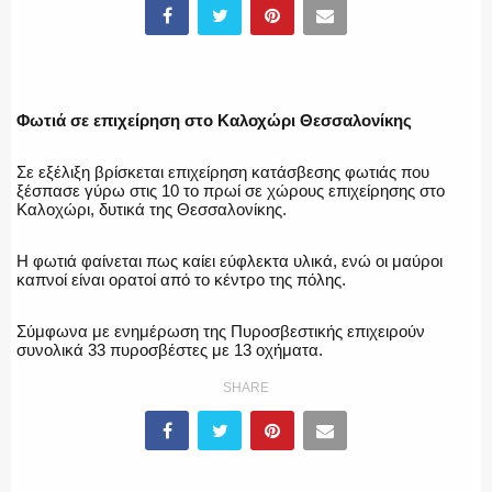
ΥΑΤ/ΥΜΕΤ
Φωτιά σε επιχείρηση στο Καλοχώρι Θεσσαλονίκης
ΕΛΛΗΝΙΚΗ ΑΣΤΥΝΟΜΙΑ
Σε εξέλιξη βρίσκεται επιχείρηση κατάσβεσης φωτιάς που
ξέσπασε γύρω στις 10 το πρωί σε χώρους επιχείρησης στο
Καλοχώρι, δυτικά της Θεσσαλονίκης.
ΠΥΡΟΣΒΕΣΤΙΚΗ
Η φωτιά φαίνεται πως καίει εύφλεκτα υλικά, ενώ οι μαύροι
καπνοί είναι ορατοί από το κέντρο της πόλης.
Σύμφωνα με ενημέρωση της Πυροσβεστικής επιχειρούν
ΛΙΜΕΝΙΚΟ
συνολικά 33 πυροσβέστες με 13 οχήματα.
SHARE
ΕΝΟΠΛΕΣ ΔΥΝΑΜΕΙΣ