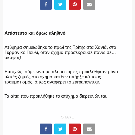
ΥΑΤ/ΥΜΕΤ
Απίστευτο και όμως αληθινό
ΕΛΛΗΝΙΚΗ ΑΣΤΥΝΟΜΙΑ
Ατύχημα σημειώθηκε το πρωί της Τρίτης στα Χανιά, στο
Γερμανικό Πουλί, όταν όχημα προσέκρουσε πάνω σε…
σκάφος!
ΠΥΡΟΣΒΕΣΤΙΚΗ
Ευτυχώς, σύμφωνα με πληροφορίες προκλήθηκαν μόνο
υλικές ζημιές στο όχημα και δεν υπήρξε κάποιος
τραυματισμός, όπως αναφέρει το zarpanews.gr.
ΛΙΜΕΝΙΚΟ
Τα αίτια που προκλήθηκε το ατύχημα διερευνώνται.
SHARE
ΕΝΟΠΛΕΣ ΔΥΝΑΜΕΙΣ