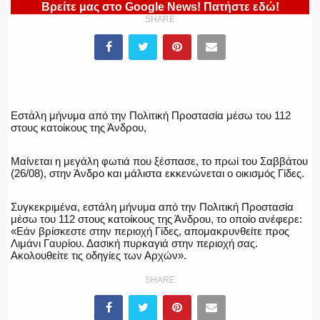
Βρείτε μας στο Google News! Πατήστε εδώ!
ΥΑΤ/ΥΜΕΤ
SHARE
ΕΛΛΗΝΙΚΗ ΑΣΤΥΝΟΜΙΑ
Εστάλη μήνυμα από την Πολιτική Προστασία μέσω του 112
στους κατοίκους της Άνδρου,
ΠΥΡΟΣΒΕΣΤΙΚΗ
Μαίνεται η μεγάλη φωτιά που ξέσπασε, το πρωί του Σαββάτου
(26/08), στην Άνδρο και μάλιστα εκκενώνεται ο οικισμός Γίδες.
Συγκεκριμένα, εστάλη μήνυμα από την Πολιτική Προστασία
μέσω του 112 στους κατοίκους της Άνδρου, το οποίο ανέφερε:
ΛΙΜΕΝΙΚΟ
«Εάν βρίσκεστε στην περιοχή Γίδες, απομακρυνθείτε προς
Λιμάνι Γαυρίου. Δασική πυρκαγιά στην περιοχή σας.
Ακολουθείτε τις οδηγίες των Αρχών».
SHARE
ΕΝΟΠΛΕΣ ΔΥΝΑΜΕΙΣ