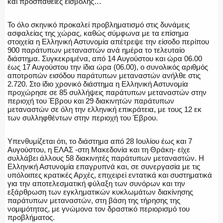
και προσπάθειες εισβολής…
Το όλο σκηνικό προκαλεί προβληματισμό στις δυνάμεις
ασφαλείας της χώρας, καθώς σύμφωνα με τα επίσημα
στοιχεία η Ελληνική Αστυνομία απέτρεψε την είσοδο περίπου
ΑΣΤΥΝΟΜΙΚΟ ΡΕΠΟΡΤΑΖ
900 παράτυπων μεταναστών ανά ημέρα το τελευταίο
διάστημα. Συγκεκριμένα, από 14 Αυγούστου και ώρα 06.00
έως 17 Αυγούστου την ίδια ώρα (06.00), ο συνολικός αριθμός
αποτροπών εισόδου παράτυπων μεταναστών ανήλθε στις
2.720. Στο ίδιο χρονικό διάστημα η Ελληνική Αστυνομία
προχώρησε σε 85 συλλήψεις παράτυπων μεταναστών στην
Η ΦΩΝΗ ΣΟΥ
περιοχή του Έβρου και 29 διακινητών παράτυπων
μεταναστών σε όλη την ελληνική επικράτεια, με τους 12 εκ
των συλληφθέντων στην περιοχή του Έβρου.
Υπενθυμίζεται ότι, το διάστημα από 28 Ιουλίου έως και 7
ΟΠΛΑ/ΕΞΟΠΛΙΣΜΟΣ
Αυγούστου, η ΕΛΑΣ -στη Μακεδονία και τη Θράκη- είχε
συλλάβει άλλους 58 διακινητές παράτυπων μεταναστών. Η
Ελληνική Αστυνομία επαγρυπνά και, σε συνεργασία με τις
υπόλοιπες κρατικές Αρχές, επιχειρεί εντατικά και συστηματικά
για την αποτελεσματική φύλαξη των συνόρων και την
εξάρθρωση των εγκληματικών κυκλωμάτων διακίνησης
ΟΜΑΔΕΣ ΕΛ.ΑΣ.
παράτυπων μεταναστών, στη βάση της τήρησης της
νομιμότητας, με γνώμονα τον δραστικό περιορισμό του
προβλήματος.