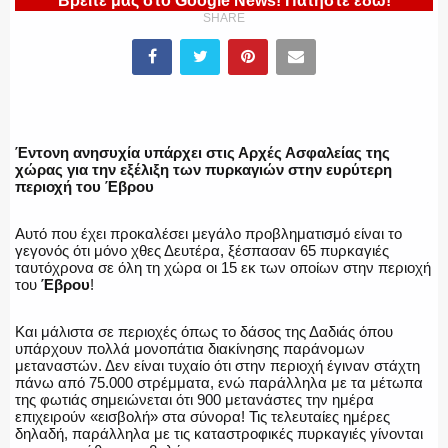
Βρείτε μας στο Google News! Πατήστε εδώ!
SHARE
ΕΛΛΗΝΙΚΗ ΑΣΤΥΝΟΜΙΑ
ΠΥΡΟΣΒΕΣΤΙΚΗ
Έντονη ανησυχία υπάρχει στις Αρχές Ασφαλείας της
χώρας για την εξέλιξη των πυρκαγιών στην ευρύτερη
περιοχή του Έβρου
Αυτό που έχει προκαλέσει μεγάλο προβληματισμό είναι το
ΛΙΜΕΝΙΚΟ
γεγονός ότι μόνο χθες Δευτέρα, ξέσπασαν 65 πυρκαγιές
ταυτόχρονα σε όλη τη χώρα οι 15 εκ των οποίων στην περιοχή
του
Έβρου
!
Και μάλιστα σε περιοχές όπως το δάσος της Δαδιάς όπου
ΕΝΟΠΛΕΣ ΔΥΝΑΜΕΙΣ
υπάρχουν πολλά μονοπάτια διακίνησης παράνομων
μεταναστών. Δεν είναι τυχαίο ότι στην περιοχή έγιναν στάχτη
πάνω από 75.000 στρέμματα, ενώ παράλληλα με τα μέτωπα
της φωτιάς σημειώνεται ότι 900 μετανάστες την ημέρα
επιχειρούν «εισβολή» στα σύνορα! Τις τελευταίες ημέρες
δηλαδή, παράλληλα με τις καταστροφικές πυρκαγιές γίνονται
ΕΚΑΒ