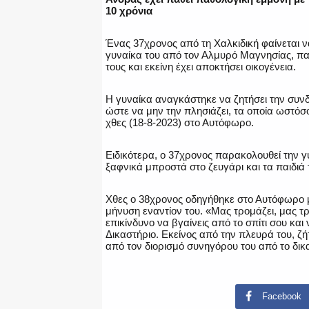
10 χρόνια
Ένας 37χρονος από τη Χαλκιδική φαίνεται 
γυναίκα του από τον Αλμυρό Μαγνησίας, πα
τους και εκείνη έχει αποκτήσει οικογένεια.
Η γυναίκα αναγκάστηκε να ζητήσει την συνδ
ώστε να μην την πλησιάζει, τα οποία ωστόσ
χθες (18-8-2023) στο Αυτόφωρο.
Ειδικότερα, ο 37χρονος παρακολουθεί την γ
ξαφνικά μπροστά στο ζευγάρι και τα παιδιά 
Χθες ο 38χρονος οδηγήθηκε στο Αυτόφωρο 
μήνυση εναντίον του. «Μας τρομάζει, μας τρ
επικίνδυνο να βγαίνεις από το σπίτι σου κα
Δικαστήριο. Εκείνος από την πλευρά του, ζή
από τον διορισμό συνηγόρου του από το δικ
Facebook