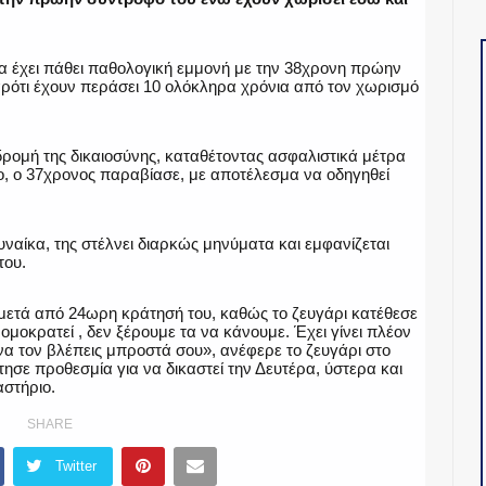
να έχει πάθει παθολογική εμμονή με την 38χρονη πρώην
ρότι έχουν περάσει 10 ολόκληρα χρόνια από τον χωρισμό
ρομή της δικαιοσύνης, καταθέτοντας ασφαλιστικά μέτρα
ο, ο 37χρονος παραβίασε, με αποτέλεσμα να οδηγηθεί
υναίκα, της στέλνει διαρκώς μηνύματα και εμφανίζεται
του.
μετά από 24ωρη κράτησή του, καθώς το ζευγάρι κατέθεσε
ομοκρατεί , δεν ξέρουμε τα να κάνουμε. Έχει γίνει πλέον
ι να τον βλέπεις μπροστά σου», ανέφερε το ζευγάρι στο
τησε προθεσμία για να δικαστεί την Δευτέρα, ύστερα και
αστήριο.
SHARE
Twitter