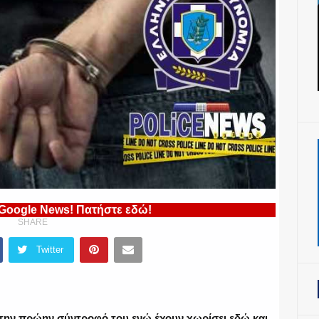
 Google News! Πατήστε εδώ!
SHARE
Twitter
 την πρώην σύντροφό του ενώ έχουν χωρίσει εδώ και