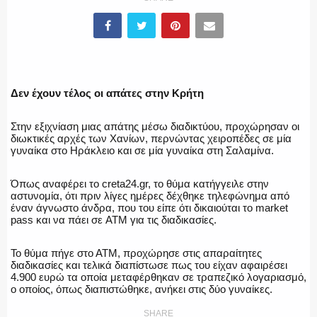
ΥΑΤ/ΥΜΕΤ
ΕΛΛΗΝΙΚΗ ΑΣΤΥΝΟΜΙΑ
Δεν έχουν τέλος οι απάτες στην Κρήτη
Στην εξιχνίαση μιας απάτης μέσω διαδικτύου, προχώρησαν οι
διωκτικές αρχές των Χανίων, περνώντας χειροπέδες σε μία
ΠΥΡΟΣΒΕΣΤΙΚΗ
γυναίκα στο Ηράκλειο και σε μία γυναίκα στη Σαλαμίνα.
Όπως αναφέρει το creta24.gr, το θύμα κατήγγειλε στην
αστυνομία, ότι πριν λίγες ημέρες δέχθηκε τηλεφώνημα από
έναν άγνωστο άνδρα, που του είπε ότι δικαιούται το market
ΛΙΜΕΝΙΚΟ
pass και να πάει σε ATM για τις διαδικασίες.
Το θύμα πήγε στο ΑΤΜ, προχώρησε στις απαραίτητες
διαδικασίες και τελικά διαπίστωσε πως του είχαν αφαιρέσει
4.900 ευρώ τα οποία μεταφέρθηκαν σε τραπεζικό λογαριασμό,
ΕΝΟΠΛΕΣ ΔΥΝΑΜΕΙΣ
ο οποίος, όπως διαπιστώθηκε, ανήκει στις δύο γυναίκες.
SHARE