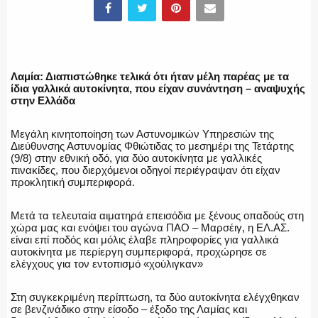
ΕΛΛΗΝΙΚΗ ΑΣΤΥΝΟΜΙΑ
Λαμία: Διαπιστώθηκε τελικά ότι ήταν μέλη παρέας με τα
ίδια γαλλικά αυτοκίνητα, που είχαν συνάντηση – αναψυχής
στην Ελλάδα
Μεγάλη κινητοποίηση των Αστυνομικών Υπηρεσιών της
ΠΥΡΟΣΒΕΣΤΙΚΗ
Διεύθυνσης Αστυνομίας Φθιώτιδας το μεσημέρι της Τετάρτης
(9/8) στην εθνική οδό, για δύο αυτοκίνητα με γαλλικές
πινακίδες, που διερχόμενοι οδηγοί περιέγραψαν ότι είχαν
προκλητική συμπεριφορά.
ΛΙΜΕΝΙΚΟ
Μετά τα τελευταία αιματηρά επεισόδια με ξένους οπαδούς στη
χώρα μας και ενόψει του αγώνα ΠΑΟ – Μαρσέιγ, η ΕΛ.ΑΣ.
είναι επί ποδός και μόλις έλαβε πληροφορίες για γαλλικά
αυτοκίνητα με περίεργη συμπεριφορά, προχώρησε σε
ελέγχους για τον εντοπισμό «χούλιγκαν»
ΕΝΟΠΛΕΣ ΔΥΝΑΜΕΙΣ
Στη συγκεκριμένη περίπτωση, τα δύο αυτοκίνητα ελέγχθηκαν
σε βενζινάδικο στην είσοδο – έξοδο της Λαμίας και