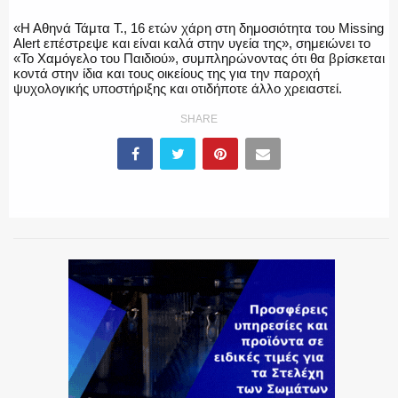
«Η Αθηνά Τάμτα Τ., 16 ετών χάρη στη δημοσιότητα του Missing
Alert επέστρεψε και είναι καλά στην υγεία της», σημειώνει το
ΕΚΑΒ
«To Χαμόγελο του Παιδιού», συμπληρώνοντας ότι θα βρίσκεται
κοντά στην ίδια και τους οικείους της για την παροχή
ψυχολογικής υποστήριξης και οτιδήποτε άλλο χρειαστεί.
SHARE
ΑΣΤΥΝΟΜΙΚΟ ΡΕΠΟΡΤΑΖ
Η ΦΩΝΗ ΣΟΥ
ΟΠΛΑ/ΕΞΟΠΛΙΣΜΟΣ
ΟΜΑΔΕΣ ΕΛ.ΑΣ.