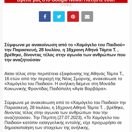
ΥΑΤ/ΥΜΕΤ
SHARE
ΕΛΛΗΝΙΚΗ ΑΣΤΥΝΟΜΙΑ
Σύμφωνα με ανακοίνωση από το «Χαμόγελο του Παιδιού»
την Παρασκευή, 28 Ιουλίου, η 16χρονη Αθηνά Τάμτα Τ. ,
βρέθηκε, δίνοντας τέλος στην αγωνία των ανθρώπων που
ΠΥΡΟΣΒΕΣΤΙΚΗ
την αναζητούσαν
Αίσιο τέλος στην περιπέτεια εξαφάνισης της Αθηνάς Τάμτα Τ.,
16 ετών από την περιοχή της Νέας Σμύρνης, ανακοίνωσε το
«Χαμόγελο του Παιδιού». Η ανήλικη διέμενε στη Μονάδα
ΛΙΜΕΝΙΚΟ
Κοινωνικής Φροντίδας Παιδόπολη «Αγία Βαρβάρα».
Σύμφωνα με ανακοίνωση από το «Χαμόγελο του Παιδιού» την
Παρασκευή, 28 Ιουλίου, η 16χρονη Αθηνά Τάμτα Τ. , βρέθηκε,
δίνοντας τέλος στην αγωνία των ανθρώπων που την
αναζητούσαν. Την Πέμπτη (27.07.2023), «To Χαμόγελο του
ΕΝΟΠΛΕΣ ΔΥΝΑΜΕΙΣ
Παιδιού» κατόπιν εισαγγελικής εντολής, είχε προχωρήσει σε
δημοσιοποίηση των στοιχείων της ανήλικης.