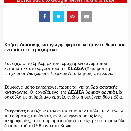
Βρείτε μας στο Google News! Πατήστε εδώ!
ΥΑΤ/ΥΜΕΤ
SHARE
ΕΛΛΗΝΙΚΗ ΑΣΤΥΝΟΜΙΑ
Κρήτη: Ασιατικής καταγωγής φέρεται να ήταν το θύμα που
εντοπίστηκε τεμαχισμένο
ΠΥΡΟΣΒΕΣΤΙΚΗ
Συνεχίζεται το θρίλερ με τον τεμαχισμένο άνδρα που
εντοπίστηκε στο εργοστάσιο της
ΔΕΔΙΣΑ
(Διαδημοτική
Επιχείρηση Διαχείρισης Στερεών Αποβλήτων) στα Χανιά.
Σύμφωνα με το zarpanews, πρόκειται για άνδρα ασιατικής
ΛΙΜΕΝΙΚΟ
καταγωγής.
Οι εργαζόμενοι της
ΔΕΔΙΣΑ
βρήκαν αρχικά μία
σακούλα με ανθρώπινο κρανίο, ενώ στη συνέχεια δύο πόδια.
Οι
έρευνες
εστιάζουν στον εντοπισμό των υπόλοιπων μελών
του σώματος του άνδρα, ενώ σύμφωνα με τις ίδιες
ΕΝΟΠΛΕΣ ΔΥΝΑΜΕΙΣ
πληροφορίες, το απορριμματοφόρο που είχε μέσα τη σακούλα
έφτασε από το Ρέθυμνο στα Χανιά.