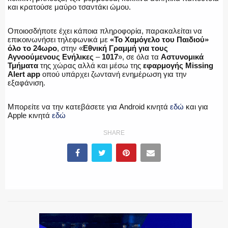
και κρατούσε μαύρο τσαντάκι ώμου.
ΕΚΑΒ
Οποιοσδήποτε έχει κάποια πληροφορία, παρακαλείται να
επικοινωνήσει τηλεφωνικά με
«Το Χαμόγελο του Παιδιού»
όλο το 24ωρο
, στην «
Εθνική Γραμμή για τους
Αγνοούμενους Ενήλικες
–
1017
», σε όλα τα
Αστυνομικά
Τμήματα
της χώρας αλλά και μέσω της
εφαρμογής Missing
ΑΣΤΥΝΟΜΙΚΟ ΡΕΠΟΡΤΑΖ
Alert app
οπού υπάρχει ζωντανή ενημέρωση για την
εξαφάνιση.
Μπορείτε να την κατεβάσετε για Android κινητά
εδώ
και για
Apple κινητά
εδώ
Η ΦΩΝΗ ΣΟΥ
SHARE
ΟΠΛΑ/ΕΞΟΠΛΙΣΜΟΣ
ΟΜΑΔΕΣ ΕΛ.ΑΣ.