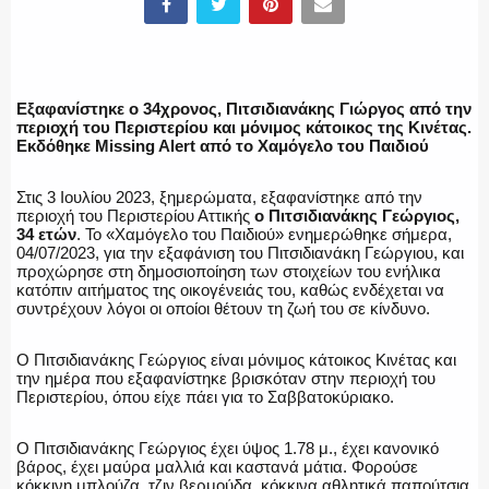
ΕΛΛΗΝΙΚΗ ΑΣΤΥΝΟΜΙΑ
Εξαφανίστηκε ο 34χρονος, Πιτσιδιανάκης Γιώργος από την
περιοχή του Περιστερίου και μόνιμος κάτοικος της Κινέτας.
Εκδόθηκε Missing Alert από το Χαμόγελο του Παιδιού
Στις 3 Ιουλίου 2023, ξημερώματα, εξαφανίστηκε από την
ΠΥΡΟΣΒΕΣΤΙΚΗ
περιοχή του Περιστερίου Αττικής
ο Πιτσιδιανάκης Γεώργιος,
34 ετών
. Το «Χαμόγελο του Παιδιού» ενημερώθηκε σήμερα,
04/07/2023, για την εξαφάνιση του Πιτσιδιανάκη Γεώργιου, και
προχώρησε στη δημοσιοποίηση των στοιχείων του ενήλικα
κατόπιν αιτήματος της οικογένειάς του, καθώς ενδέχεται να
συντρέχουν λόγοι οι οποίοι θέτουν τη ζωή του σε κίνδυνο.
ΛΙΜΕΝΙΚΟ
Ο Πιτσιδιανάκης Γεώργιος είναι μόνιμος κάτοικος Κινέτας και
την ημέρα που εξαφανίστηκε βρισκόταν στην περιοχή του
Περιστερίου, όπου είχε πάει για το Σαββατοκύριακο.
ΕΝΟΠΛΕΣ ΔΥΝΑΜΕΙΣ
Ο Πιτσιδιανάκης Γεώργιος έχει ύψος 1.78 μ., έχει κανονικό
βάρος, έχει μαύρα μαλλιά και καστανά μάτια. Φορούσε
κόκκινη μπλούζα, τζιν βερμούδα, κόκκινα αθλητικά παπούτσια