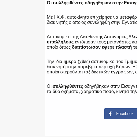
Οι συλληφθέντες οδηγήθηκαν στην Εισα
Με Ι.Χ.Φ. αυτοκίνητο επιχείρησε να μεταφ
διακινητής ο οποίος συνελήφθη στην Εγνατ
Αστυνομικοί της Διεύθυνσης Αστυνομίας Α
υπαλλήλους
εντόπισαν τους μετανάστες κα
οποίο όπως
διαπίστωσαν έφερε πλαστή τ
Την ίδια ημέρα (χθες) αστυνομικοί του Τμ
διακινητή στην παρέβρια περιοχή Κήπων Έβ
οποίοι στερούνται ταξιδιωτικών εγγράφων, σ
Οι
συλληφθέντες
οδηγήθηκαν στην Εισαγγ
τα δύο οχήματα, χρηματικό ποσό, κινητά τη
Facebook