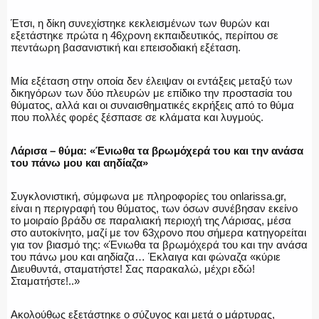
Έτσι, η δίκη συνεχίστηκε κεκλεισμένων των θυρών και
εξετάστηκε πρώτα η 46χρονη εκπαιδευτικός, περίπου σε
πεντάωρη βασανιστική και επεισοδιακή εξέταση.
ΑΣΤΥΝΟΜΙΚΟ ΡΕΠΟΡΤΑΖ
Μία εξέταση στην οποία δεν έλειψαν οι εντάξεις μεταξύ των
δικηγόρων των δύο πλευρών με επίδικο την προστασία του
θύματος, αλλά και οι συναισθηματικές εκρήξεις από το θύμα
που πολλές φορές ξέσπασε σε κλάματα και λυγμούς.
Η ΦΩΝΗ ΣΟΥ
Λάρισα – θύμα: «Ένιωθα τα βρωμόχερά του και την ανάσα
του πάνω μου και αηδίαζα»
Συγκλονιστική, σύμφωνα με πληροφορίες του onlarissa.gr,
ΟΠΛΑ/ΕΞΟΠΛΙΣΜΟΣ
είναι η περιγραφή του θύματος, των όσων συνέβησαν εκείνο
το μοιραίο βράδυ σε παραλιακή περιοχή της Λάρισας, μέσα
στο αυτοκίνητο, μαζί με τον 63χρονο που σήμερα κατηγορείται
για τον βιασμό της: «Ένιωθα τα βρωμόχερά του και την ανάσα
του πάνω μου και αηδίαζα… Έκλαιγα και φώναζα «κύριε
ΟΜΑΔΕΣ ΕΛ.ΑΣ.
Διευθυντά, σταματήστε! Σας παρακαλώ, μέχρι εδώ!
Σταματήστε!..»
Ακολούθως εξετάστηκε ο σύζυγος και μετά ο μάρτυρας,