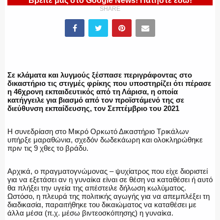
Βρείτε μας στο Google News! Πατήστε εδώ!
SHARE
ΕΛΛΗΝΙΚΗ ΑΣΤΥΝΟΜΙΑ
ΠΥΡΟΣΒΕΣΤΙΚΗ
Σε κλάματα και λυγμούς ξέσπασε περιγράφοντας στο
δικαστήριο τις στιγμές φρίκης που υποστηρίζει ότι πέρασε
η 46χρονη εκπαιδευτικός από τη Λάρισα, η οποία
κατήγγειλε για βιασμό από τον προϊστάμενό της σε
διεύθυνση εκπαίδευσης, τον Σεπτέμβριο του 2021
ΛΙΜΕΝΙΚΟ
Η συνεδρίαση στο Μικρό Ορκωτό Δικαστήριο Τρικάλων
υπήρξε μαραθώνια, σχεδόν δωδεκάωρη και ολοκληρώθηκε
πριν τις 9 χθες το βράδυ.
ΕΝΟΠΛΕΣ ΔΥΝΑΜΕΙΣ
Αρχικά, ο πραγματογνώμονας – ψυχίατρος που είχε διοριστεί
για να εξετάσει αν η γυναίκα είναι σε θέση να καταθέσει ή αυτό
θα πλήξει την υγεία της απέστειλε δήλωση κωλύματος.
Ωστόσο, η πλευρά της πολιτικής αγωγής για να απεμπλέξει τη
διαδικασία, παραιτήθηκε του δικαιώματος να καταθέσει με
ΕΚΑΒ
άλλα μέσα (π.χ. μέσω βιντεοσκόπησης) η γυναίκα.