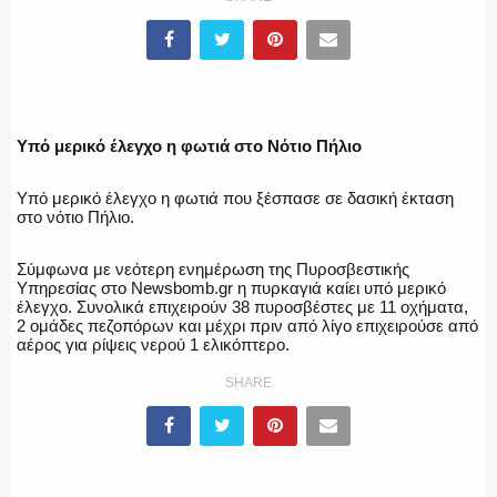
ΥΑΤ/ΥΜΕΤ
ΕΛΛΗΝΙΚΗ ΑΣΤΥΝΟΜΙΑ
Υπό μερικό έλεγχο η φωτιά στο Νότιο Πήλιο
Υπό μερικό έλεγχο η φωτιά που ξέσπασε σε δασική έκταση
στο νότιο Πήλιο.
ΠΥΡΟΣΒΕΣΤΙΚΗ
Σύμφωνα με νεότερη ενημέρωση της Πυροσβεστικής
Υπηρεσίας στο Newsbomb.gr η πυρκαγιά καίει υπό μερικό
έλεγχο. Συνολικά επιχειρούν 38 πυροσβέστες με 11 οχήματα,
2 ομάδες πεζοπόρων και μέχρι πριν από λίγο επιχειρούσε από
αέρος για ρίψεις νερού 1 ελικόπτερο.
ΛΙΜΕΝΙΚΟ
SHARE
ΕΝΟΠΛΕΣ ΔΥΝΑΜΕΙΣ