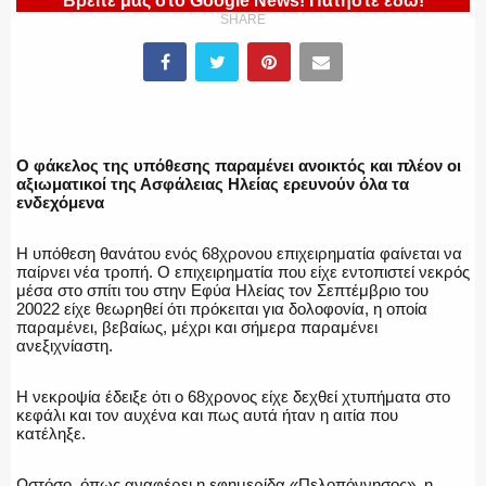
Βρείτε μας στο Google News! Πατήστε εδώ!
SHARE
ΕΛΛΗΝΙΚΗ ΑΣΤΥΝΟΜΙΑ
Ο φάκελος της υπόθεσης παραμένει ανοικτός και πλέον οι
αξιωματικοί της Ασφάλειας Ηλείας ερευνούν όλα τα
ενδεχόμενα
ΠΥΡΟΣΒΕΣΤΙΚΗ
Η υπόθεση θανάτου ενός 68χρονου επιχειρηματία φαίνεται να
παίρνει νέα τροπή. Ο επιχειρηματία που είχε εντοπιστεί νεκρός
μέσα στο σπίτι του στην Εφύα Ηλείας τον Σεπτέμβριο του
20022 είχε θεωρηθεί ότι πρόκειται για δολοφονία, η οποία
ΛΙΜΕΝΙΚΟ
παραμένει, βεβαίως, μέχρι και σήμερα παραμένει
ανεξιχνίαστη.
Η νεκροψία έδειξε ότι ο 68χρονος είχε δεχθεί χτυπήματα στο
κεφάλι και τον αυχένα και πως αυτά ήταν η αιτία που
ΕΝΟΠΛΕΣ ΔΥΝΑΜΕΙΣ
κατέληξε.
Ωστόσο, όπως αναφέρει η εφημερίδα «Πελοπόννησος», η