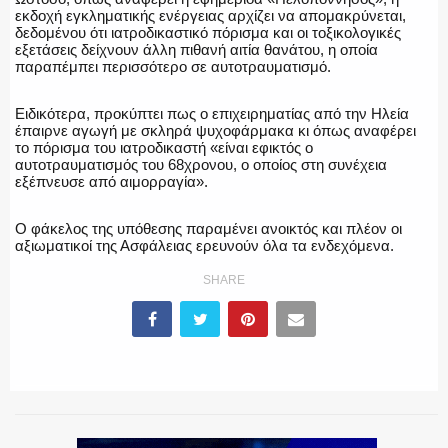
εκδοχή εγκληματικής ενέργειας αρχίζει να απομακρύνεται,
δεδομένου ότι ιατροδικαστικό πόρισμα και οι τοξικολογικές
ΕΚΑΒ
εξετάσεις δείχνουν άλλη πιθανή αιτία θανάτου, η οποία
παραπέμπει περισσότερο σε αυτοτραυματισμό.
Ειδικότερα, προκύπτει πως ο επιχειρηματίας από την Ηλεία
έπαιρνε αγωγή με σκληρά ψυχοφάρμακα κι όπως αναφέρει
ΑΣΤΥΝΟΜΙΚΟ ΡΕΠΟΡΤΑΖ
το πόρισμα του ιατροδικαστή «είναι εφικτός ο
αυτοτραυματισμός του 68χρονου, ο οποίος στη συνέχεια
εξέπνευσε από αιμορραγία».
Ο φάκελος της υπόθεσης παραμένει ανοικτός και πλέον οι
Η ΦΩΝΗ ΣΟΥ
αξιωματικοί της Ασφάλειας ερευνούν όλα τα ενδεχόμενα.
SHARE
ΟΠΛΑ/ΕΞΟΠΛΙΣΜΟΣ
ΟΜΑΔΕΣ ΕΛ.ΑΣ.