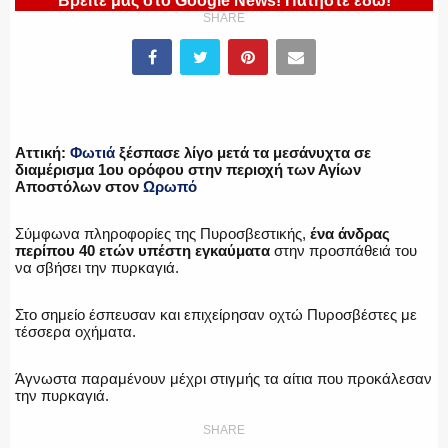
Βρείτε μας στο Google News! Πατήστε εδώ!
ΥΑΤ/ΥΜΕΤ
SHARE
ΕΛΛΗΝΙΚΗ ΑΣΤΥΝΟΜΙΑ
Αττική:
Φωτιά
ξέσπασε λίγο μετά τα μεσάνυχτα σε
διαμέρισμα 1ου ορόφου στην περιοχή των Αγίων
Αποστόλων στον
Ωρωπό
ΠΥΡΟΣΒΕΣΤΙΚΗ
Σύμφωνα πληροφορίες της Πυροσβεστικής,
ένα άνδρας
περίπου 40 ετών υπέστη εγκαύματα
στην προσπάθειά του
να σβήσει την πυρκαγιά.
ΛΙΜΕΝΙΚΟ
Στο σημείο έσπευσαν και επιχείρησαν οχτώ Πυροσβέστες με
τέσσερα οχήματα.
Άγνωστα παραμένουν μέχρι στιγμής τα αίτια που προκάλεσαν
την πυρκαγιά.
ΕΝΟΠΛΕΣ ΔΥΝΑΜΕΙΣ
SHARE