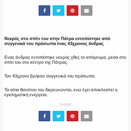
ΥΑΤ/ΥΜΕΤ
ΕΛΛΗΝΙΚΗ ΑΣΤΥΝΟΜΙΑ
Νεκρός στο σπίτι του στην Πάτρα εντοπίστηκε από
συγγενικά του πρόσωπα ένας 43χρονος άνδρας
Ενας άνδρας εντοπίστηκε νεκρός χθες το απόγευμα, μέσα στο
σπίτι του στο κέντρο της Πάτρας.
ΠΥΡΟΣΒΕΣΤΙΚΗ
Τον 43χρονο βρήκαν συγγενικά του πρόσωπα.
Τα αίτια θανάτου του διερευνώνται, ενώ έχει αποκλειστεί η
ΛΙΜΕΝΙΚΟ
εγκληματική ενέργεια.
SHARE
ΕΝΟΠΛΕΣ ΔΥΝΑΜΕΙΣ