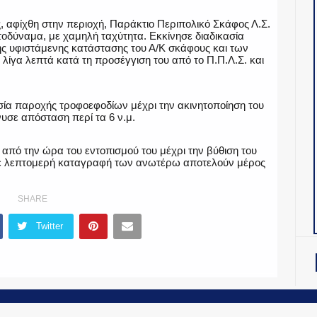
, αφίχθη στην περιοχή, Παράκτιο Περιπολικό Σκάφος Λ.Σ.
αυτοδύναμα, με χαμηλή ταχύτητα. Εκκίνησε διαδικασία
ης υφιστάμενης κατάστασης του Α/Κ σκάφους και των
 λίγα λεπτά κατά τη προσέγγιση του από το Π.Π.Λ.Σ. και
σία παροχής τροφοεφοδίων μέχρι την ακινητοποίηση του
υσε απόσταση περί τα 6 ν.μ.
 από την ώρα του εντοπισμού του μέχρι την βύθιση του
ία με λεπτομερή καταγραφή των ανωτέρω αποτελούν μέρος
SHARE
Twitter
OiNT ADV
-
ΤΑΥΤΟΤΗΤΑ