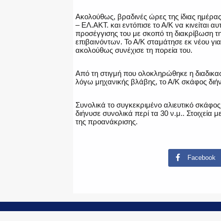
Ακολούθως, βραδινές ώρες της ίδιας ημέρας
– ΕΛ.ΑΚΤ. και εντόπισε το Α/Κ να κινείται 
προσέγγισης του με σκοπό τη διακρίβωση τ
επιβαινόντων. Το Α/Κ σταμάτησε εκ νέου για
ακολούθως συνέχισε τη πορεία του.
Από τη στιγμή που ολοκληρώθηκε η διαδικα
λόγω μηχανικής βλάβης, το Α/Κ σκάφος διήν
Συνολικά το συγκεκριμένο αλιευτικό σκάφος
διήνυσε συνολικά περί τα 30 ν.μ.. Στοιχε
της προανάκρισης.
Facebook
© Copyright 2015-2024 - PoliceNews.gr by
G P