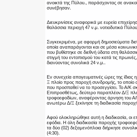
ανοικτά της Πύλου., παράσχοντας σε ανακοί
συνέβησαν.
Διευκρινίσεις αναφορικά με ευρεία επιχείρ
θαλάσσια περιοχή 47 ν.μ. νοτιοδυτικά Πύλου,
Συγκεκριμένα, με αφορμή δημοσιεύματα διεθ
οποία αναπαράγονται και σε μέσα κοινωνικής
που βυθίστηκε σε διεθνή ύδατα στη θαλάσσια
στιγμή του εντοπισμού του κατά τις πρωινές
διανύοντας συνολικά 24 ν.μ..
Εν συνεχεία απογευματινές ώρες της ίδιας
Ξ πλοίο προς παροχή συνδρομής, το οποίο α
που προσπαθεί να το προσεγγίσει. Το Α/Κ 
Επιπροσθέτως, δεύτερο παραπλέον Δ/Ξ πλο
τροφοεφοδίων, αναφέροντας άρνηση του Α/Κ κ
ανωτέρω Δ/Ξ ξεκίνησε τη διαδικασία παροχ
Αφού ολοκληρώθηκε αυτή η διαδικασία, οι ε
εφόδια. Η όλη διαδικασία παροχής τροφοεφο
τα δύο (02) δεξαμενόπλοια διήρκησε συνολι
(4:30).