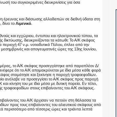
νωσή του συγκεκριμένες διευκρινίσεις για όσα
ηση έρευνας και διάσωσης αλλοδαπών σε διεθνή ύδατα στη
 δίνει το
Λιμενικό
.
νούς και εγχώριου, έντυπου και ηλεκτρονικού τύπου, τα
 δικτύωσης, διευκρινίζονται τα κάτωθι: Το Α/Κ σκάφος
 περιοχή 47 ν.μ. νοτιοδυτικά Πύλου, έπλεε από την
, μεσημβρινές και απογευματινές ώρες της 13ης Ιουνίου,
 ημέρας, το Α/Κ σκάφος προσεγγίστηκε από παραπλέον Δ/
νέφερε ότι το Α/Κ απομακρύνεται με ίδια μέσα κάθε φορά
σκάφος σταμάτησε και ξεκίνησε η παροχή τροφοεφοδίων.
ίο ανέλαβε να προσεγγίσει το Α/Κ σκάφος προς παροχή
αι κίνηση του με ίδια μέσα με δυτική πορεία. Εν τέλει,
ής τροφοεφοδίων στους επιβαίνοντες του Α/Κ σκάφους.
πιβαίνοντες του Α/Κ άρχισαν να πετούν στη θάλασσα τα
δίων προς τους επιβαίνοντες του αλιευτικού σκάφους από
κά περισσότερο από τέσσερις ώρες και τριάντα λεπτά