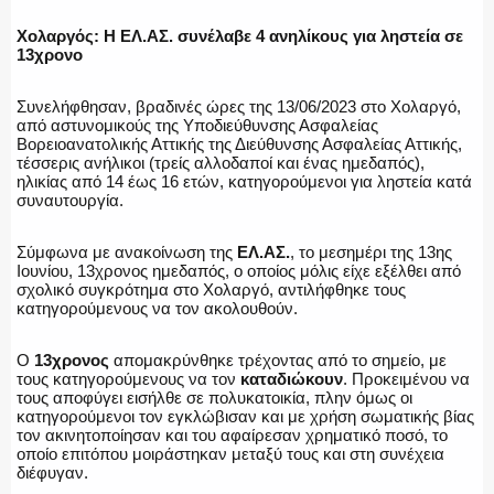
ΕΚΑΒ
Χολαργός: Η ΕΛ.ΑΣ. συνέλαβε 4 ανηλίκους για ληστεία σε
13χρονο
Συνελήφθησαν, βραδινές ώρες της 13/06/2023 στο Χολαργό,
ΑΣΤΥΝΟΜΙΚΟ ΡΕΠΟΡΤΑΖ
από αστυνομικούς της Υποδιεύθυνσης Ασφαλείας
Βορειοανατολικής Αττικής της Διεύθυνσης Ασφαλείας Αττικής,
τέσσερις ανήλικοι (τρείς αλλοδαποί και ένας ημεδαπός),
ηλικίας από 14 έως 16 ετών, κατηγορούμενοι για ληστεία κατά
συναυτουργία.
Η ΦΩΝΗ ΣΟΥ
Σύμφωνα με ανακοίνωση της
ΕΛ.ΑΣ.
, το μεσημέρι της 13ης
Ιουνίου, 13χρονος ημεδαπός, ο οποίος μόλις είχε εξέλθει από
σχολικό συγκρότημα στο Χολαργό, αντιλήφθηκε τους
κατηγορούμενους να τον ακολουθούν.
ΟΠΛΑ/ΕΞΟΠΛΙΣΜΟΣ
Ο
13χρονος
απομακρύνθηκε τρέχοντας από το σημείο, με
τους κατηγορούμενους να τον
καταδιώκουν
. Προκειμένου να
τους αποφύγει εισήλθε σε πολυκατοικία, πλην όμως οι
κατηγορούμενοι τον εγκλώβισαν και με χρήση σωματικής βίας
τον ακινητοποίησαν και του αφαίρεσαν χρηματικό ποσό, το
ΟΜΑΔΕΣ ΕΛ.ΑΣ.
οποίο επιτόπου μοιράστηκαν μεταξύ τους και στη συνέχεια
διέφυγαν.