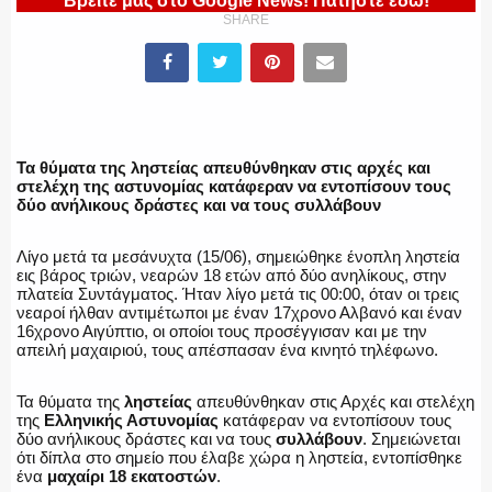
Βρείτε μας στο Google News! Πατήστε εδώ!
SHARE
ΕΛΛΗΝΙΚΗ ΑΣΤΥΝΟΜΙΑ
Τα θύματα της ληστείας απευθύνθηκαν στις αρχές και
ΠΥΡΟΣΒΕΣΤΙΚΗ
στελέχη της αστυνομίας κατάφεραν να εντοπίσουν τους
δύο ανήλικους δράστες και να τους συλλάβουν
Λίγο μετά τα μεσάνυχτα (15/06), σημειώθηκε ένοπλη ληστεία
εις βάρος τριών, νεαρών 18 ετών από δύο ανηλίκους, στην
ΛΙΜΕΝΙΚΟ
πλατεία Συντάγματος. Ήταν λίγο μετά τις 00:00, όταν οι τρεις
νεαροί ήλθαν αντιμέτωποι με έναν 17χρονο Αλβανό και έναν
16χρονο Αιγύπτιο, οι οποίοι τους προσέγγισαν και με την
απειλή μαχαιριού, τους απέσπασαν ένα κινητό τηλέφωνο.
ΕΝΟΠΛΕΣ ΔΥΝΑΜΕΙΣ
Τα θύματα της
ληστείας
απευθύνθηκαν στις Αρχές και στελέχη
της
Ελληνικής Αστυνομίας
κατάφεραν να εντοπίσουν τους
δύο ανήλικους δράστες και να τους
συλλάβουν
. Σημειώνεται
ότι δίπλα στο σημείο που έλαβε χώρα η ληστεία, εντοπίσθηκε
ένα
μαχαίρι 18 εκατοστών
.