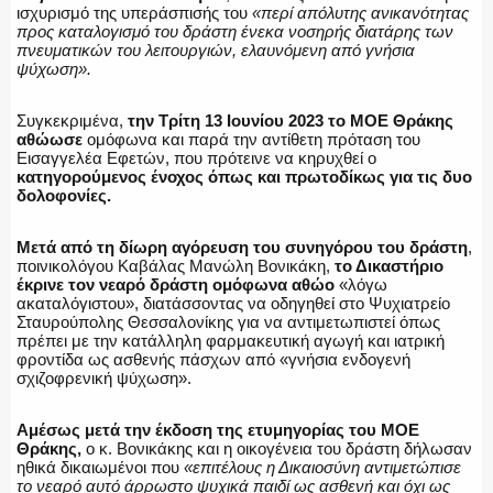
ΕΚΑΒ
ισχυρισμό της υπεράσπισής του
«περί απόλυτης ανικανότητας
προς καταλογισμό του δράστη ένεκα νοσηρής διατάρης των
πνευματικών του λειτουργιών, ελαυνόμενη από γνήσια
ψύχωση».
ΑΣΤΥΝΟΜΙΚΟ ΡΕΠΟΡΤΑΖ
Συγκεκριμένα,
την Τρίτη 13 Ιουνίου 2023 το ΜΟΕ Θράκης
αθώωσε
ομόφωνα και παρά την αντίθετη πρόταση του
Εισαγγελέα Εφετών, που πρότεινε να κηρυχθεί ο
κατηγορούμενος ένοχος όπως και πρωτοδίκως για τις δυο
δολοφονίες.
Η ΦΩΝΗ ΣΟΥ
Μετά από τη δίωρη αγόρευση του συνηγόρου του δράστη
,
ποινικολόγου Καβάλας Μανώλη Βονικάκη,
το Δικαστήριο
έκρινε τον νεαρό δράστη ομόφωνα αθώο
«λόγω
ακαταλόγιστου», διατάσσοντας να οδηγηθεί στο Ψυχιατρείο
Σταυρούπολης Θεσσαλονίκης για να αντιμετωπιστεί όπως
ΟΠΛΑ/ΕΞΟΠΛΙΣΜΟΣ
πρέπει με την κατάλληλη φαρμακευτική αγωγή και ιατρική
φροντίδα ως ασθενής πάσχων από «γνήσια ενδογενή
σχιζοφρενική ψύχωση».
Αμέσως μετά την έκδοση της ετυμηγορίας του ΜΟΕ
ΟΜΑΔΕΣ ΕΛ.ΑΣ.
Θράκης,
ο κ. Βονικάκης και η οικογένεια του δράστη δήλωσαν
ηθικά δικαιωμένοι που
«επιτέλους η Δικαιοσύνη αντιμετώπισε
το νεαρό αυτό άρρωστο ψυχικά παιδί ως ασθενή και όχι ως