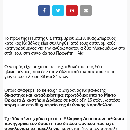
ΕΛΛΗΝΙΚΗ ΑΣΤΥΝΟΜΙΑ
Το πρωί της Πέμπτης 6 Σεπτεμβρίου 2018, ένας 24χρονος
κάτοικος Καβάλας είχε συλληφθεί από τους αστυνομικούς,
ΠΥΡΟΣΒΕΣΤΙΚΗ
κατηγορούμενος για την ανθρωποκτονία δύο ηλικιωμένων στο
σπίτι του, στη συνοικία του Προφήτη Ηλία.
Ο νεαρός είχε μαχαιρώσει μέχρι θανάτου τους δύο
ηλικιωμένους, που δεν ήταν άλλοι από τον παππού και τη
ΛΙΜΕΝΙΚΟ
γιαγιά του, ηλικίας 89 και 84 ετών.
Όπως αναφέρει το seleo.gr, ο 24χρονος Καβαλιώτης
δικάστηκε και καταδικάστηκε πρωτόδικα από το Μικτό
Ορκωτό Δικαστήριο Δράμας
σε κάθειρξη 15 ετών, ωστόσο
ΕΝΟΠΛΕΣ ΔΥΝΑΜΕΙΣ
παρέμεινε στο Ψυχιατρείο της Φυλακής Κορυδαλλού.
Σχεδόν πέντε χρόνια μετά, η Ελληνική Δικαιοσύνη αθώωσε
πανηγυρικά τον δράστη του διπλού φονικού που είχε
συγκλονίσει το πανελλήνιο
, κάνοντας δεκτό τον αυτοτελή