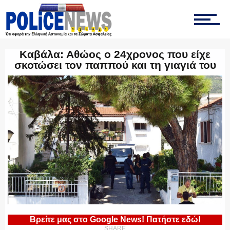
ΤΡΟΧΑΙΑ
Καβάλα: Αθώος ο 24χρονος που είχε
ΟΠΚΕ
σκοτώσει τον παππού και τη γιαγιά του
ΟΜΑΔΑ “Ζ”
ΕΚΑΜ
ΥΑΤ/ΥΜΕΤ
Βρείτε μας στο Google News! Πατήστε εδώ!
SHARE