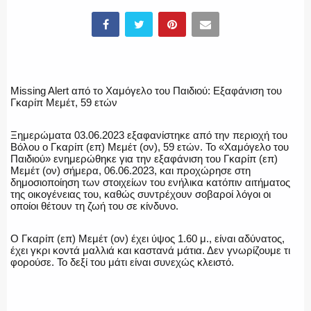
ΕΛΛΗΝΙΚΗ ΑΣΤΥΝΟΜΙΑ
Missing Alert από το Χαμόγελο του Παιδιού: Εξαφάνιση του
Γκαρίπ Μεμέτ, 59 ετών
ΠΥΡΟΣΒΕΣΤΙΚΗ
Ξημερώματα 03.06.2023 εξαφανίστηκε από την περιοχή του
Βόλου ο Γκαρίπ (επ) Μεμέτ (ον), 59 ετών. Το «Χαμόγελο του
Παιδιού» ενημερώθηκε για την εξαφάνιση του Γκαρίπ (επ)
Μεμέτ (ον) σήμερα, 06.06.2023, και προχώρησε στη
δημοσιοποίηση των στοιχείων του ενήλικα κατόπιν αιτήματος
της οικογένειας του, καθώς συντρέχουν σοβαροί λόγοι οι
ΛΙΜΕΝΙΚΟ
οποίοι θέτουν τη ζωή του σε κίνδυνο.
Ο Γκαρίπ (επ) Μεμέτ (ον) έχει ύψος 1.60 μ., είναι αδύνατος,
έχει γκρι κοντά μαλλιά και καστανά μάτια. Δεν γνωρίζουμε τι
φορούσε. Το δεξί του μάτι είναι συνεχώς κλειστό.
ΕΝΟΠΛΕΣ ΔΥΝΑΜΕΙΣ