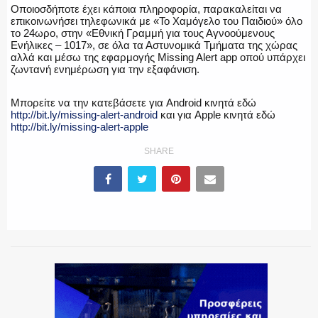
Οποιοσδήποτε έχει κάποια πληροφορία, παρακαλείται να
επικοινωνήσει τηλεφωνικά με «Το Χαμόγελο του Παιδιού» όλο
ΕΚΑΒ
το 24ωρο, στην «Εθνική Γραμμή για τους Αγνοούμενους
Ενήλικες – 1017», σε όλα τα Αστυνομικά Τμήματα της χώρας
αλλά και μέσω της εφαρμογής Missing Alert app οπού υπάρχει
ζωντανή ενημέρωση για την εξαφάνιση.
ΑΣΤΥΝΟΜΙΚΟ ΡΕΠΟΡΤΑΖ
Μπορείτε να την κατεβάσετε για Android κινητά εδώ
http://bit.ly/missing-alert-android
και για Apple κινητά εδώ
http://bit.ly/missing-alert-apple
SHARE
Η ΦΩΝΗ ΣΟΥ
ΟΠΛΑ/ΕΞΟΠΛΙΣΜΟΣ
ΟΜΑΔΕΣ ΕΛ.ΑΣ.