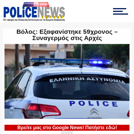
ΤΡΟΧΑΙΑ
Βόλος: Εξαφανίστηκε 59χρονος –
Συναγερμός στις Αρχές
ΟΠΚΕ
ΟΜΑΔΑ “Ζ”
ΕΚΑΜ
Βρείτε μας στο Google News! Πατήστε εδώ!
ΥΑΤ/ΥΜΕΤ
SHARE