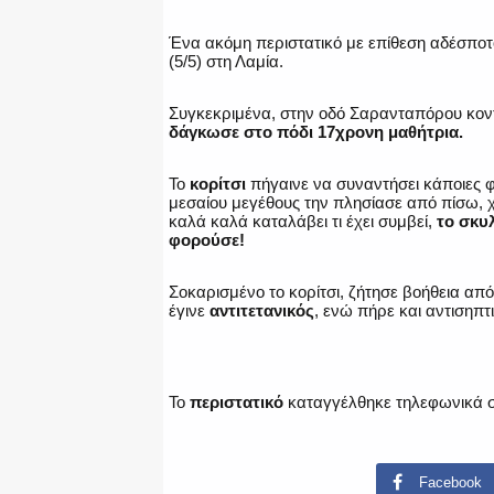
Ένα ακόμη περιστατικό με επίθεση αδέσπο
(5/5) στη Λαμία.
Συγκεκριμένα, στην οδό Σαρανταπόρου κον
δάγκωσε στο πόδι 17χρονη μαθήτρια.
Το
κορίτσι
πήγαινε να συναντήσει κάποιες φ
μεσαίου μεγέθους την πλησίασε από πίσω, χω
καλά καλά καταλάβει τι έχει συμβεί,
το σκυ
φορούσε!
Σοκαρισμένο το κορίτσι, ζήτησε βοήθεια από
έγινε
αντιτετανικός
, ενώ πήρε και αντισηπ
Το
περιστατικό
καταγγέλθηκε τηλεφωνικά σ
Facebook