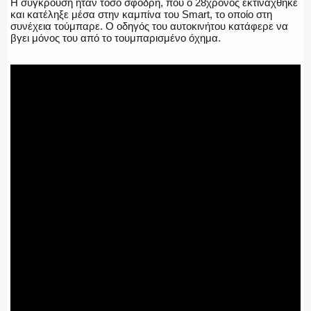
Η σύγκρουση ήταν τόσο σφοδρή, που ο 28χρονος εκτινάχθηκε
και κατέληξε μέσα στην καμπίνα του Smart, το οποίο στη
συνέχεια τούμπαρε. Ο οδηγός του αυτοκινήτου κατάφερε να
βγει μόνος του από το τουμπαρισμένο όχημα.
Η ΦΩΝΗ ΣΟΥ
ΟΠΛΑ/ΕΞΟΠΛΙΣΜΟΣ
ΟΜΑΔΕΣ ΕΛ.ΑΣ.