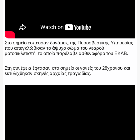
Στο σημείο έσπευσαν δυνάμεις της Πυροσβεστικής Υπηρεσίας,
που απεγκλώβισαν το άψυχο σώμα του νεαρού
μοτοσικλετιστή, το οποίο παρέλαβε ασθενοφόρο του ΕΚΑΒ.
Στη συνέχεια έφτασαν στο σημείο οι γονείς του 28χρονου και
εκτυλίχθηκαν σκηνές αρχαίας τραγωδίας.