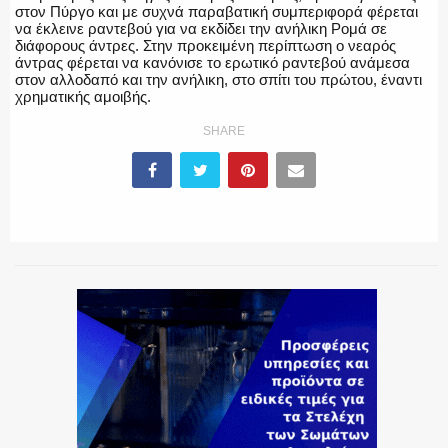
στον Πύργο και με συχνά παραβατική συμπεριφορά φέρεται
να έκλεινε ραντεβού για να εκδίδει την ανήλικη Ρομά σε
διάφορους άντρες. Στην προκειμένη περίπτωση ο νεαρός
ΕΚΑΒ
άντρας φέρεται να κανόνισε το ερωτικό ραντεβού ανάμεσα
στον αλλοδαπό και την ανήλικη, στο σπίτι του πρώτου, έναντι
χρηματικής αμοιβής.
SHARE
ΑΣΤΥΝΟΜΙΚΟ ΡΕΠΟΡΤΑΖ
Η ΦΩΝΗ ΣΟΥ
ΟΠΛΑ/ΕΞΟΠΛΙΣΜΟΣ
ΟΜΑΔΕΣ ΕΛ.ΑΣ.