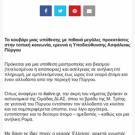
ΥΑΤ/ΥΜΕΤ
ΕΛΛΗΝΙΚΗ ΑΣΤΥΝΟΜΙΑ
Το κουβάρι μιας υπόθεσης με πιθανά μεγάλες προεκτάσεις
στην τοπική κοινωνία, ερευνά η Υποδιεύθυνσης Ασφάλειας
Πύργου
ΠΥΡΟΣΒΕΣΤΙΚΗ
Πρόκειται για μια υπόθεση μαστροπείας και βιασμού
(τετελεσμένου ή απόπειρας) και ασέλγειας σε ανήλικη επί
πληρωμή, με εμπλεκόμενους έως ώρας ένα νεαρό άτομο και
έναν αλλοδαπό από την περιοχή του Πύργου.
ΛΙΜΕΝΙΚΟ
Όπως αναφέρει το ilialive.gr, την άκρη του νήματος βρήκαν οι
αστυνομικοί της Ομάδας ΔΙ.ΑΣ. όπου το βράδυ της Μ. Τρίτης
σε γειτονιά του Πύργου εντόπισαν τον αλλοδαπό να κινείται
και να συμπεριφέρεται ύποπτα, ενώ λίγο αργότερα,
εντοπίστηκε και το δεύτερο άτομο – ημεδαπός – καθώς και μια
ανήλικη Ρομά.
ΕΝΟΠΛΕΣ ΔΥΝΑΜΕΙΣ
Με βάση τις ίδιες πηγές ο νεαρός Έλληνας, αρκετά γνωστός