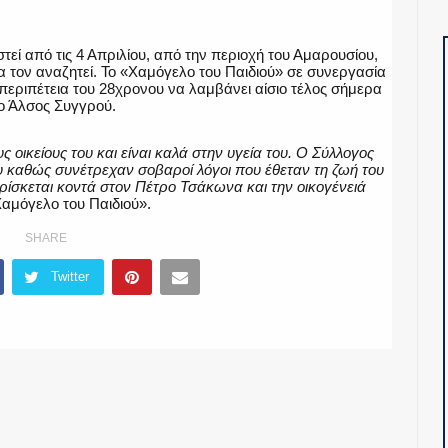
εί από τις 4 Απριλίου, από την περιοχή του Αμαρουσίου,
 να τον αναζητεί. Το «Χαμόγελο του Παιδιού» σε συνεργασία
ν περιπέτεια του 28χρονου να λαμβάνει αίσιο τέλος σήμερα
ο Άλσος Συγγρού.
οικείους του και είναι καλά στην υγεία του. Ο Σύλλογος
 καθώς συνέτρεχαν σοβαροί λόγοι που έθεταν τη ζωή του
βρίσκεται κοντά στον Πέτρο Τσάκωνα και την οικογένειά
Χαμόγελο του Παιδιού».
SHARE
Twitter