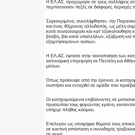
Η ΕΛ.ΑΣ. προχώρησε σε τρεις συλλήψεις ατ
περπατούσαν πεζές σε διάφορες περιοχές τη
Συγκεκριμένα, συνελήφθησαν, την Παρασκευή
και ένας 40χρονος αλλοδαπός, ως μέλη συμμ
κατά συναυτουργία και κατ’ εξακολούθηση 
βλάβη, βία κατά υπαλλήλων, εξύβριση και 
εξαρτησιογόνων ουσιών.
Η ΕΛ.ΑΣ. έφτασε στην ταυτοποίηση των κατ
αστυνομική επιχείρηση σε Πεντέλη και Αθή
μέσων.
Όπως προέκυψε από την έρευνα, οι κατηγορο
συστήσει και ενταχθεί σε ομάδα που προέβ
Οι κατηγορούμενοι επιβαίνοντες σε μοτοσυκ
προσώπου τους φορώντας κράνη, κινούνταν
υπήρχε πλήθος κόσμου.
Επέλεγαν ως υποψήφια θύματά τους αποκλει
σε κοντινή απόσταση ο συνοδηγός τραβούσε 
σε φυγή.