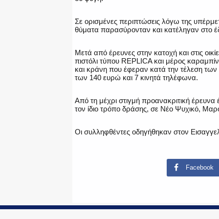
Σε ορισμένες περιπτώσεις λόγω της υπέρμετ
θύματα παρασύρονταν και κατέληγαν στο έ
Μετά από έρευνες στην κατοχή και στις οικ
πιστόλι τύπου REPLICA και μέρος καραμπίνα
και κράνη που έφεραν κατά την τέλεση των
των 140 ευρώ και 7 κινητά τηλέφωνα.
Από τη μέχρι στιγμή προανακριτική έρευνα 
τον ίδιο τρόπο δράσης, σε Νέο Ψυχικό, Μαρ
Οι συλληφθέντες οδηγήθηκαν στον Εισαγγ
Facebook
© Copyright 2015-2024 - PoliceNews.gr by
G P