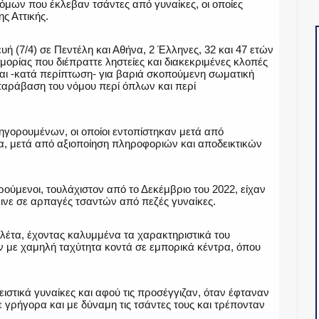
όμων που έκλεβαν τσάντες από γυναίκες, οι οποίες
ς Αττικής.
 (7/4) σε Πεντέλη και Αθήνα, 2 Έλληνες, 32 και 47 ετών
ορίας που διέπραττε ληστείες και διακεκριμένες κλοπές
και -κατά περίπτωση- για βαριά σκοπούμενη σωματική
παράβαση του νόμου περί όπλων και περί
ηγορουμένων, οι οποίοι εντοπίστηκαν μετά από
να, μετά από αξιοποίηση πληροφοριών και αποδεικτικών
ύμενοι, τουλάχιστον από το Δεκέμβριο του 2022, είχαν
αινε σε αρπαγές τσαντών από πεζές γυναίκες.
λέτα, έχοντας καλυμμένα τα χαρακτηριστικά του
 με χαμηλή ταχύτητα κοντά σε εμπορικά κέντρα, όπου
στικά γυναίκες και αφού τις προσέγγιζαν, όταν έφταναν
γρήγορα και με δύναμη τις τσάντες τους και τρέπονταν