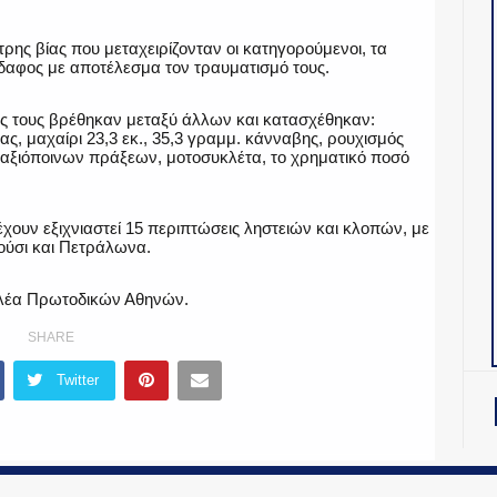
ρης βίας που μεταχειρίζονταν οι κατηγορούμενοι, τα
δαφος με αποτέλεσμα τον τραυματισμό τους.
ίες τους βρέθηκαν μεταξύ άλλων και κατασχέθηκαν:
ς, μαχαίρι 23,3 εκ., 35,3 γραμμ. κάνναβης, ρουχισμός
 αξιόποινων πράξεων, μοτοσυκλέτα, το χρηματικό ποσό
έχουν εξιχνιαστεί 15 περιπτώσεις ληστειών και κλοπών, με
ούσι και Πετράλωνα.
ελέα Πρωτοδικών Αθηνών.
SHARE
Twitter
OiNT ADV
-
ΤΑΥΤΟΤΗΤΑ