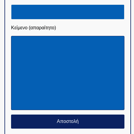
Θέμα (απαραίτητο)
Κείμενο (απαραίτητο)