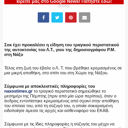
Βρείτε μας στο Google News! Πατήστε εδώ!
SHARE
ΕΛΛΗΝΙΚΗ ΑΣΤΥΝΟΜΙΑ
Σοκ έχει προκαλέσει η είδηση του τραγικού περιστατικού
της αυτοκτονίας του Λ.Τ., γιου της δημοσιογράφου Ρ.Μ.
ΠΥΡΟΣΒΕΣΤΙΚΗ
στη Νάξο
Τέλος στη ζωή του έβαλε ο Λ. Τ. που βρέθηκε κρεμασμένος σε
μια μικρή αποθήκη, στο σπίτι του στη Χώρα της Νάξου.
ΛΙΜΕΝΙΚΟ
Σύμφωνα με αποκλειστικές πληροφορίες του
naxostimes.gr
το τραγικό περιστατικό σημειώθηκε το
μεσημέρι της Πέμπτης (πριν από μία ώρα περίπου), όταν ο
άνδρας εντοπίστηκε κρεμασμένος από σχοινί στην αποθήκη
του σπιτιού του, από τη σύζυγό του, η οποία σοκαρισμένη
ΕΝΟΠΛΕΣ ΔΥΝΑΜΕΙΣ
ειδοποίησε άμεσα τις αρχές και ασθενοφόρο του ΕΚΑΒ.
Σύμφωνα με τις ίδιες πληροφορίες η σύζυγός του μέχρι να