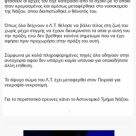
φτάσουν οι αρχές τον είχε κατεβάσει από το σχοινί με το οποίο
ήταν κρεμασμένος και αμέσως μεταφέρθηκε στο νοσοκομείο
ΕΚΑΒ
της Νάξου, όπου διαπιστώθηκε ο θάνατός του.
Όπως όλα δείχνουν ο Λ.Τ. θέλησε να βάλει τέλος στη ζωή του
χωρίς μέχρι στιγμής να έχουν διευκρινιστεί τα αίτια γι αυτή του
την πράξη, ενώ δεν βρέθηκε κανένα σημείωμα που να έχει
ΑΣΤΥΝΟΜΙΚΟ ΡΕΠΟΡΤΑΖ
αφήσει πριν προχωρήσει στην πράξη του αυτή.
Σύμφωνα με καλά πληροφορημένες πηγές όλα οδηγούν στην
αυτοχειρία αφού δεν υπάρχει καμία υπόνοια για οποιαδήποτε
άλλη επίθεση.
Η ΦΩΝΗ ΣΟΥ
Το άψυχο σώμα του Λ.Τ. έχει μεταφερθεί στον Πειραιά για
νεκροψία-νεκροτομή.
ΟΠΛΑ/ΕΞΟΠΛΙΣΜΟΣ
Για το περιστατικό έρευνες κάνει το Αστυνομικό Τμήμα Νάξου.
SHARE
ΟΜΑΔΕΣ ΕΛ.ΑΣ.