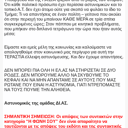
Ότι κάθε πολιτικό πρόσωπο έχει περίσσια αστυνομικών και το
τοπικό Α.Τ. δεν έχει άτομο ούτε για σκοπό να φυλάει το ίδιο το
Τμήμα; Τι να απαντήσεις σε έναν πολίτη – γείτονα που ακούει
ότι στην περιοχή του μπαίνουν ΚΑΘΕ ΜΕΡΑ σε τρία σπίτια
συγκεκριμένες ώρες; Στον πάππου με κινητικά προβλήματα,
που μπήκαν στο διπλανό τετράγωνο την ώρα που ήταν αυτός
μέσα;
Είμαστε και εμείς μέλη της κοινωνίας και καλούμαστε να
απολογηθούμε στον κοινωνικό μας περίγυρο για αυτή την
ΤΕΡΑΣΤΙΑ έλλειψη αστυνόμευσης. Και δεν έχουμε απαντήσεις.
ΔΕΝ ΜΠΟΡΕΙ ΠΙΑ ΟΛΗ Η ΕΛ.ΑΣ ΝΑ ΣΤΗΡΙΖΕΤΑΙ ΣΕ ΔΥΟ
ΡΟΔΕΣ. ΔΕΝ ΜΠΟΡΟΥΜΕ ΑΛΛΟ ΝΑ ΣΚΥΒΟΥΜΕ ΤΟ
ΚΕΦΑΛΙ ΚΑΙ ΝΑ ΜΗΝ ΑΠΑΝΤΑΜΕ ΣΕ ΑΥΤΟΥΣ ΠΟΥ ΜΑΣ
ΡΩΤΑΝΕ ΠΟΥ ΕΙΝΑΙ Η ΑΣΤΥΝΟΜΙΑ, ΓΙΑΤΙ ΝΤΡΕΠΟΜΑΣΤΕ
ΝΑ ΤΟΥΣ ΠΟΥΜΕ ΤΗΝ ΑΛΗΘΕΙΑ.
Αστυνομικός της ομάδας ΔΙ.ΑΣ.
ΣΗΜΑΝΤΙΚΗ ΣΗΜΕΙΩΣΗ: Οι απόψεις των συντακτών στην
κατηγορία “Η ΦΩΝΗ ΣΟΥ” δεν είναι απαραίτητο να
ταυτίζονται με τις απόψεις του εκδότη και της συντακτικής