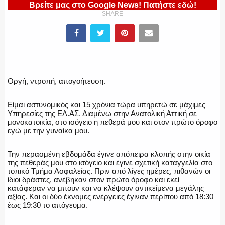
Βρείτε μας στο Google News! Πατήστε εδώ!
ΕΛΛΗΝΙΚΗ ΑΣΤΥΝΟΜΙΑ
SHARE
ΠΥΡΟΣΒΕΣΤΙΚΗ
Οργή, ντροπή, απογοήτευση.
Είμαι αστυνομικός και 15 χρόνια τώρα υπηρετώ σε μάχιμες
ΛΙΜΕΝΙΚΟ
Υπηρεσίες της ΕΛ.ΑΣ. Διαμένω στην Ανατολική Αττική σε
μονοκατοικία, στο ισόγειο η πεθερά μου και στον πρώτο όροφο
εγώ με την γυναίκα μου.
Την περασμένη εβδομάδα έγινε απόπειρα κλοπής στην οικία
ΕΝΟΠΛΕΣ ΔΥΝΑΜΕΙΣ
της πεθεράς μου στο ισόγειο και έγινε σχετική καταγγελία στο
τοπικό Τμήμα Ασφαλείας. Πριν από λίγες ημέρες, πιθανών οι
ίδιοι δράστες, ανέβηκαν στον πρώτο όροφο και εκεί
κατάφεραν να μπουν και να κλέψουν αντικείμενα μεγάλης
αξίας. Και οι δύο έκνομες ενέργειες έγιναν περίπου από 18:30
έως 19:30 το απόγευμα.
ΕΚΑΒ