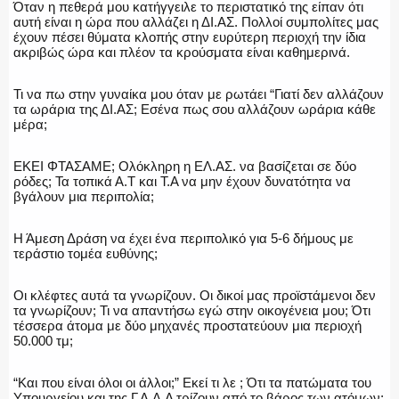
Όταν η πεθερά μου κατήγγειλε το περιστατικό της είπαν ότι
αυτή είναι η ώρα που αλλάζει η ΔΙ.ΑΣ. Πολλοί συμπολίτες μας
έχουν πέσει θύματα κλοπής στην ευρύτερη περιοχή την ίδια
ακριβώς ώρα και πλέον τα κρούσματα είναι καθημερινά.
ΑΣΤΥΝΟΜΙΚΟ ΡΕΠΟΡΤΑΖ
Τι να πω στην γυναίκα μου όταν με ρωτάει “Γιατί δεν αλλάζουν
τα ωράρια της ΔΙ.ΑΣ; Εσένα πως σου αλλάζουν ωράρια κάθε
μέρα;
Η ΦΩΝΗ ΣΟΥ
ΕΚΕΙ ΦΤΑΣΑΜΕ; Ολόκληρη η ΕΛ.ΑΣ. να βασίζεται σε δύο
ρόδες; Τα τοπικά Α.Τ και Τ.Α να μην έχουν δυνατότητα να
βγάλουν μια περιπολία;
Η Άμεση Δράση να έχει ένα περιπολικό για 5-6 δήμους με
ΟΠΛΑ/ΕΞΟΠΛΙΣΜΟΣ
τεράστιο τομέα ευθύνης;
Οι κλέφτες αυτά τα γνωρίζουν. Οι δικοί μας προϊστάμενοι δεν
τα γνωρίζουν; Τι να απαντήσω εγώ στην οικογένεια μου; Ότι
τέσσερα άτομα με δύο μηχανές προστατεύουν μια περιοχή
ΟΜΑΔΕΣ ΕΛ.ΑΣ.
50.000 τμ;
“Και που είναι όλοι οι άλλοι;” Εκεί τι λε ; Ότι τα πατώματα του
Υπουργείου και της Γ.Α.Δ.Α τρίζουν από το βάρος των ατόμων;