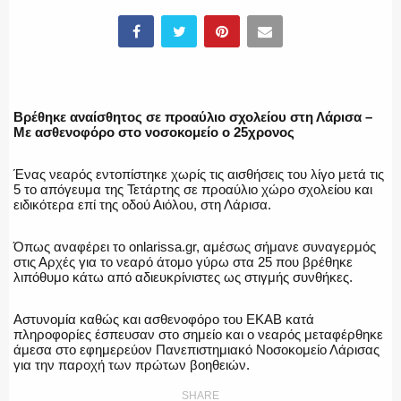
ΥΑΤ/ΥΜΕΤ
ΕΛΛΗΝΙΚΗ ΑΣΤΥΝΟΜΙΑ
Βρέθηκε αναίσθητος σε προαύλιο σχολείου στη Λάρισα –
Με ασθενοφόρο στο νοσοκομείο ο 25χρονος
Ένας νεαρός εντοπίστηκε χωρίς τις αισθήσεις του λίγο μετά τις
ΠΥΡΟΣΒΕΣΤΙΚΗ
5 το απόγευμα της Τετάρτης σε προαύλιο χώρο σχολείου και
ειδικότερα επί της οδού Αιόλου, στη Λάρισα.
Όπως αναφέρει το onlarissa.gr, αμέσως σήμανε συναγερμός
στις Αρχές για το νεαρό άτομο γύρω στα 25 που βρέθηκε
ΛΙΜΕΝΙΚΟ
λιπόθυμο κάτω από αδιευκρίνιστες ως στιγμής συνθήκες.
Αστυνομία καθώς και ασθενοφόρο του ΕΚΑΒ κατά
πληροφορίες έσπευσαν στο σημείο και ο νεαρός μεταφέρθηκε
άμεσα στο εφημερεύον Πανεπιστημιακό Νοσοκομείο Λάρισας
ΕΝΟΠΛΕΣ ΔΥΝΑΜΕΙΣ
για την παροχή των πρώτων βοηθειών.
SHARE