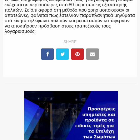
ενέχεται σε περισσότερες από 80 περιπτώσεις εξαπάτησης
πολιτών. Σε ό,τι αφορά στη μέθοδο που χρησιμοποιούσαν οι
απατεώνες, φαίνεται πως έστελναν παραπλανητικά μηνύματα
ΕΚΑΒ
στα κινητά τηλέφωνα πολιτών και μέσω αυτών κατάφερναν
να αποκτήσουν πρόσβαση στους τραπεζικούς τους
λογαριασμούς.
SHARE
ΑΣΤΥΝΟΜΙΚΟ ΡΕΠΟΡΤΑΖ
Η ΦΩΝΗ ΣΟΥ
ΟΠΛΑ/ΕΞΟΠΛΙΣΜΟΣ
ΟΜΑΔΕΣ ΕΛ.ΑΣ.