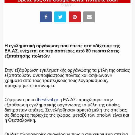
ΥΑΤ/ΥΜΕΤ
SHARE
ΕΛΛΗΝΙΚΗ ΑΣΤΥΝΟΜΙΑ
Η εγκληματική οργάνωση που έπεσε στα «δίχτυα» της
ΕΛ.ΑΣ. ενέχεται σε περισσότερες από 80 περιπτώσεις
εξαπάτησης πολιτών
ΠΥΡΟΣΒΕΣΤΙΚΗ
Στην εξάρθρωση εγκληματικής οργάνωσης τα μέλη της οποίας
εξαπατούσαν ανυποψίαστους πολίτες και «σήκωναν»
χρήματα από τους τραπεζικούς τους λογαριασμούς,
προχώρησε η αστυνομία.
ΛΙΜΕΝΙΚΟ
Σύμφωνα με τo
thestival.gr
η ΕΛ.ΑΣ. προχώρησε στην
εξάρθρωση εγκληματικής οργάνωσης τα μέλη της οποίας
διέπρατταν απάτες. Συνελήφθησαν αρκετά μέλη της σπείρας
σε διάφορες περιοχές της χώρας, μεταξύ των οποίων είναι και
η Θεσσαλονίκη.
ΕΝΟΠΛΕΣ ΔΥΝΑΜΕΙΣ
Οι ίδιες πληροφορίες αναφέρουν πως η συγκεκριμένη σπείρα