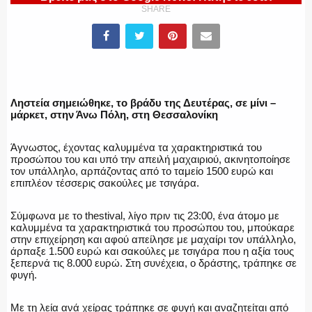
ΥΑΤ/ΥΜΕΤ
SHARE
ΕΛΛΗΝΙΚΗ ΑΣΤΥΝΟΜΙΑ
Ληστεία σημειώθηκε, το βράδυ της Δευτέρας, σε μίνι –
μάρκετ, στην Άνω Πόλη, στη Θεσσαλονίκη
ΠΥΡΟΣΒΕΣΤΙΚΗ
Άγνωστος, έχοντας καλυμμένα τα χαρακτηριστικά του
προσώπου του και υπό την απειλή μαχαιριού, ακινητοποίησε
τον υπάλληλο, αρπάζοντας από το ταμείο 1500 ευρώ και
επιπλέον τέσσερις σακούλες με τσιγάρα.
ΛΙΜΕΝΙΚΟ
Σύμφωνα με το thestival, λίγο πριν τις 23:00, ένα άτομο με
καλυμμένα τα χαρακτηριστικά του προσώπου του, μπούκαρε
στην επιχείρηση και αφού απείλησε με μαχαίρι τον υπάλληλο,
άρπαξε 1.500 ευρώ και σακούλες με τσιγάρα που η αξία τους
ξεπερνά τις 8.000 ευρώ. Στη συνέχεια, ο δράστης, τράπηκε σε
φυγή.
ΕΝΟΠΛΕΣ ΔΥΝΑΜΕΙΣ
Με τη λεία ανά χείρας τράπηκε σε φυγή και αναζητείται από