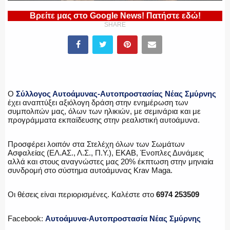
Βρείτε μας στο Google News! Πατήστε εδώ!
ΕΛΛΗΝΙΚΗ ΑΣΤΥΝΟΜΙΑ
SHARE
ΠΥΡΟΣΒΕΣΤΙΚΗ
Ο
Σύλλογος Αυτοάμυνας-Αυτοπροστασίας Νέας Σμύρνης
έχει αναπτύξει αξιόλογη δράση στην ενημέρωση των
συμπολιτών μας, όλων των ηλικιών, με σεμινάρια και με
προγράμματα εκπαίδευσης στην ρεαλιστική αυτοάμυνα.
ΛΙΜΕΝΙΚΟ
Προσφέρει λοιπόν στα Στελέχη όλων των Σωμάτων
Ασφαλείας (ΕΛ.ΑΣ., Λ.Σ., Π.Υ.), ΕΚΑΒ, Ένοπλες Δυνάμεις
αλλά και στους αναγνώστες μας 20% έκπτωση στην μηνιαία
συνδρομή στο σύστημα αυτοάμυνας Krav Maga.
ΕΝΟΠΛΕΣ ΔΥΝΑΜΕΙΣ
Οι θέσεις είναι περιορισμένες. Καλέστε στο
6974 253509
Facebook:
Αυτοάμυνα-Αυτοπροστασία Νέας Σμύρνης
ΕΚΑΒ