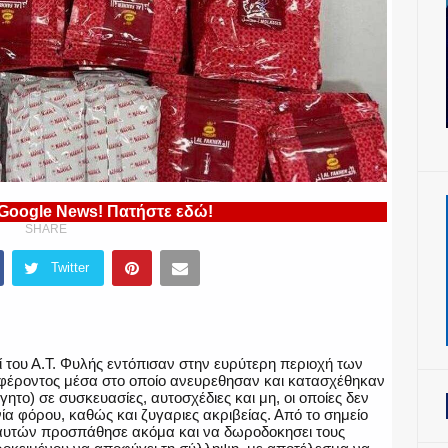
 Google News! Πατήστε εδώ!
SHARE
Twitter
ί του Α.Τ. Φυλής εντόπισαν στην ευρύτερη περιοχή των
αφέροντος μέσα στο οποίο ανευρεθησαν και κατασχέθηκαν
το) σε συσκευασίες, αυτοσχέδιες και μη, οι οποίες δεν
α φόρου, καθώς και ζυγαριες ακριβείας. Από το σημείο
αυτών προσπάθησε ακόμα και να δωροδοκησει τους