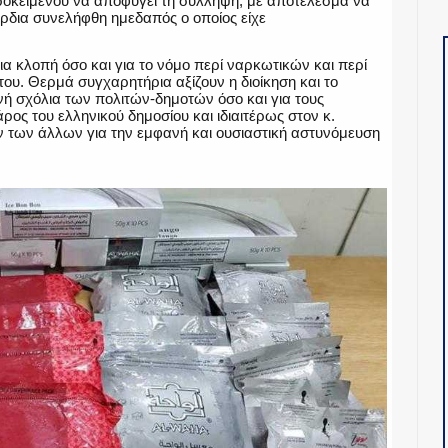
ροκειμένου να αποφύγει τη σύλληψη, με αποτέλεσμα να
άρδια συνελήφθη ημεδαπός ο οποίος είχε
για κλοπή όσο και για το νόμο περί ναρκωτικών και περί
. Θερμά συγχαρητήρια αξίζουν η διοίκηση και το
νή σχόλια των πολιτών-δημοτών όσο και για τους
ος του ελληνικού δημοσίου και ιδιαιτέρως στον κ.
ν των άλλων για την εμφανή και ουσιαστική αστυνόμευση