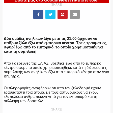
Βρείτε μας στο Google News! Πατήστε εδώ!
ΥΑΤ/ΥΜΕΤ
SHARE
ΕΛΛΗΝΙΚΗ ΑΣΤΥΝΟΜΙΑ
Δύο ομάδες ανηλίκων λίγο μετά τις 21:00 άρχισαν να
παίζουν ξύλο έξω από εμπορικό κέντρο. Τρεις τραυματίες,
σφυρί έξω από το εμπορικό, το οποίο χρησιμοποιήθηκε
κατά τη συμπλοκή
ΠΥΡΟΣΒΕΣΤΙΚΗ
Από τις έρευνες της ΕΛ.ΑΣ. βρέθηκε έξω από το εμπορικό
κέντρο σφυρί, το οποίο χρησιμοποιήθηκε κατά τη διάρκεια της
συμπλοκής των ανηλίκων έξω από εμπορικό κέντρο στον Άγιο
Δημήτριο.
ΛΙΜΕΝΙΚΟ
Οι πληροφορίες αναφέρουν ότι από τον ξυλοδαρμό έχουν
τραυματιστεί τρία άτομα, με τους αστυνομικούς να έχουν
εξαπολύσει ανθρωποκυνηγητό για τον εντοπισμό και τη
σύλληψη των δραστών.
ΕΝΟΠΛΕΣ ΔΥΝΑΜΕΙΣ
SHARE