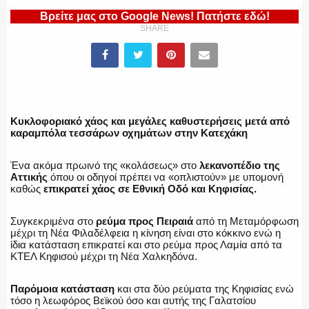
Βρείτε μας στο Google News! Πατήστε εδώ!
SHARE
ΕΛΛΗΝΙΚΗ ΑΣΤΥΝΟΜΙΑ
Κυκλοφοριακό χάος και μεγάλες καθυστερήσεις μετά από
ΠΥΡΟΣΒΕΣΤΙΚΗ
καραμπόλα τεσσάρων οχημάτων στην Κατεχάκη
Ένα ακόμα πρωινό της «κολάσεως» στο
λεκανοπέδιο της
Αττικής
όπου οι οδηγοί πρέπει να «οπλιστούν» με υπομονή
καθώς
επικρατεί χάος σε Εθνική Οδό και Κηφισίας.
ΛΙΜΕΝΙΚΟ
Συγκεκριμένα στο
ρεύμα προς Πειραιά
από τη Μεταμόρφωση
μέχρι τη Νέα Φιλαδέλφεια η κίνηση είναι στο κόκκινο ενώ η
ίδια κατάσταση επικρατεί και στο ρεύμα προς Λαμία από τα
ΚΤΕΛ Κηφισού μέχρι τη Νέα Χαλκηδόνα.
ΕΝΟΠΛΕΣ ΔΥΝΑΜΕΙΣ
Παρόμοια κατάσταση
και στα δύο ρεύματα της Κηφισίας ενώ
τόσο η λεωφόρος Βεϊκού όσο και αυτής της Γαλατσίου