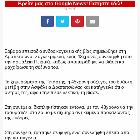
ΥΑΤ/ΥΜΕΤ
Βρείτε μας στο Google News! Πατήστε εδώ!
SHARE
ΕΛΛΗΝΙΚΗ ΑΣΤΥΝΟΜΙΑ
Σοβαρό επεισόδιο ενδοοικογενειακής βίας σημειώθηκε στη
Δραπετσώνα. Συγκεκριμένα, ένας 43χρονος συνελήφθη από
την ασφάλεια Πειραιά, καθώς αποπειράθηκε να βιάσει και
ΠΥΡΟΣΒΕΣΤΙΚΗ
μαχαίρωσε τη σύζυγό του.
Τα ξημερώματα της Τετάρτης, η 45χρονη σύζυγος του δράστη
μετέβη στην Ασφάλεια Δραπετσώνας και κατήγγειλε ότι ο
άντρας της, αφού την πίεσε λεκτικά, τη βίασε.
ΛΙΜΕΝΙΚΟ
Στη συνέχεια, διαπληκτίστηκαν έντονα, με τον 43χρονο να την
τραυματίζει στο λαιμό με αιχμηρό αντικείμενο προκαλώντας
της εκδορές.
ΕΝΟΠΛΕΣ ΔΥΝΑΜΕΙΣ
Στη συνέχεια, τράπηκε σε φυγή, ενώ συνελήφθη έπειτα από
την καταγγελία.