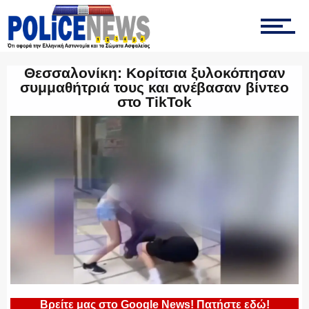
ΤΡΟΧΑΙΑ
Θεσσαλονίκη: Κορίτσια ξυλοκόπησαν
συμμαθήτριά τους και ανέβασαν βίντεο
ΟΠΚΕ
στο TikTok
ΟΜΑΔΑ “Ζ”
ΕΚΑΜ
ΥΑΤ/ΥΜΕΤ
Βρείτε μας στο Google News! Πατήστε εδώ!