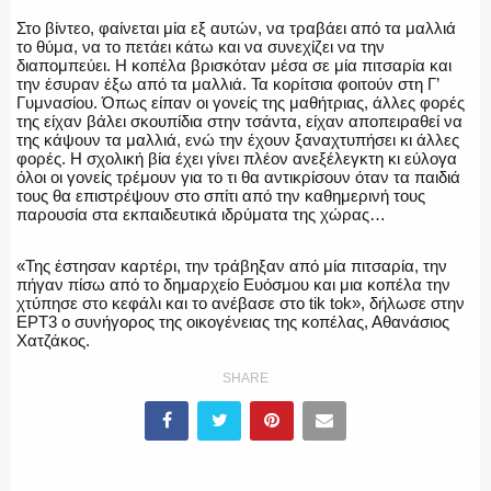
Στο βίντεο, φαίνεται μία εξ αυτών, να τραβάει από τα μαλλιά
ΕΚΑΒ
το θύμα, να το πετάει κάτω και να συνεχίζει να την
διαπομπεύει. Η κοπέλα βρισκόταν μέσα σε μία πιτσαρία και
την έσυραν έξω από τα μαλλιά. Τα κορίτσια φοιτούν στη Γ’
Γυμνασίου. Όπως είπαν οι γονείς της μαθήτριας, άλλες φορές
της είχαν βάλει σκουπίδια στην τσάντα, είχαν αποπειραθεί να
της κάψουν τα μαλλιά, ενώ την έχουν ξαναχτυπήσει κι άλλες
ΑΣΤΥΝΟΜΙΚΟ ΡΕΠΟΡΤΑΖ
φορές. Η σχολική βία έχει γίνει πλέον ανεξέλεγκτη κι εύλογα
όλοι οι γονείς τρέμουν για το τι θα αντικρίσουν όταν τα παιδιά
τους θα επιστρέψουν στο σπίτι από την καθημερινή τους
παρουσία στα εκπαιδευτικά ιδρύματα της χώρας…
Η ΦΩΝΗ ΣΟΥ
«Της έστησαν καρτέρι, την τράβηξαν από μία πιτσαρία, την
πήγαν πίσω από το δημαρχείο Ευόσμου και μια κοπέλα την
χτύπησε στο κεφάλι και το ανέβασε στο tik tok», δήλωσε στην
ΕΡΤ3 ο συνήγορος της οικογένειας της κοπέλας, Αθανάσιος
Χατζάκος.
ΟΠΛΑ/ΕΞΟΠΛΙΣΜΟΣ
SHARE
ΟΜΑΔΕΣ ΕΛ.ΑΣ.