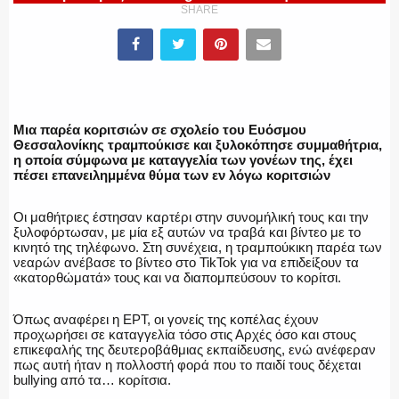
SHARE
ΕΛΛΗΝΙΚΗ ΑΣΤΥΝΟΜΙΑ
Μια παρέα κοριτσιών σε σχολείο του Ευόσμου
Θεσσαλονίκης τραμπούκισε και ξυλοκόπησε συμμαθήτρια,
η οποία σύμφωνα με καταγγελία των γονέων της, έχει
ΠΥΡΟΣΒΕΣΤΙΚΗ
πέσει επανειλημμένα θύμα των εν λόγω κοριτσιών
Οι μαθήτριες έστησαν καρτέρι στην συνομήλική τους και την
ξυλοφόρτωσαν, με μία εξ αυτών να τραβά και βίντεο με το
κινητό της τηλέφωνο. Στη συνέχεια, η τραμπούκικη παρέα των
ΛΙΜΕΝΙΚΟ
νεαρών ανέβασε το βίντεο στο TikTok για να επιδείξουν τα
«κατορθώματά» τους και να διαπομπεύσουν το κορίτσι.
Όπως αναφέρει η ΕΡΤ, οι γονείς της κοπέλας έχουν
προχωρήσει σε καταγγελία τόσο στις Αρχές όσο και στους
ΕΝΟΠΛΕΣ ΔΥΝΑΜΕΙΣ
επικεφαλής της δευτεροβάθμιας εκπαίδευσης, ενώ ανέφεραν
πως αυτή ήταν η πολλοστή φορά που το παιδί τους δέχεται
bullying από τα… κορίτσια.