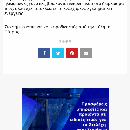
ηλικιωμένες γυναίκες βρίσκονται νεκρές μέσα στο διαμέρισμά
τους, αλλά έχει αποκλειστεί το ενδεχόμενο εγκληματικής
ενέργειας.
ΕΚΑΒ
Στο σημείο έσπευσε και ιατροδικαστής από την πόλη τη
Πάτρας.
SHARE
ΑΣΤΥΝΟΜΙΚΟ ΡΕΠΟΡΤΑΖ
Η ΦΩΝΗ ΣΟΥ
ΟΠΛΑ/ΕΞΟΠΛΙΣΜΟΣ
ΟΜΑΔΕΣ ΕΛ.ΑΣ.