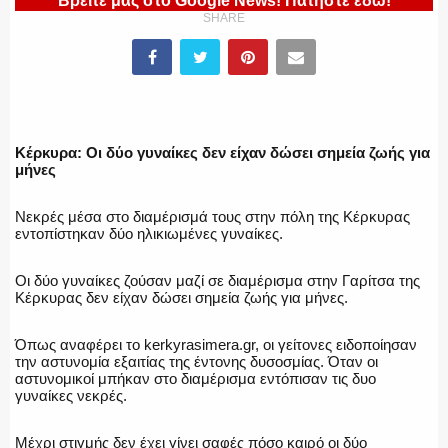
Βρείτε μας στο Google News! Πατήστε εδώ!
ΥΑΤ/ΥΜΕΤ
SHARE
ΕΛΛΗΝΙΚΗ ΑΣΤΥΝΟΜΙΑ
Κέρκυρα: Οι δύο γυναίκες δεν είχαν δώσει σημεία ζωής για
μήνες
ΠΥΡΟΣΒΕΣΤΙΚΗ
Νεκρές μέσα στο διαμέρισμά τους στην πόλη της Κέρκυρας
εντοπίστηκαν δύο ηλικιωμένες γυναίκες.
Οι δύο γυναίκες ζούσαν μαζί σε διαμέρισμα στην Γαρίτσα της
Κέρκυρας δεν είχαν δώσει σημεία ζωής για μήνες.
ΛΙΜΕΝΙΚΟ
Όπως αναφέρει το kerkyrasimera.gr, οι γείτονες ειδοποίησαν
την αστυνομία εξαιτίας της έντονης δυσοσμίας. Όταν οι
αστυνομικοί μπήκαν στο διαμέρισμα εντόπισαν τις δυο
γυναίκες νεκρές.
ΕΝΟΠΛΕΣ ΔΥΝΑΜΕΙΣ
Μέχρι στιγμής δεν έχει γίνει σαφές πόσο καιρό οι δύο