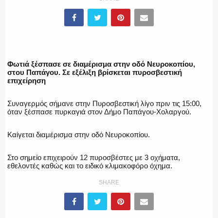
ΥΑΤ/ΥΜΕΤ
ΕΛΛΗΝΙΚΗ ΑΣΤΥΝΟΜΙΑ
Φωτιά ξέσπασε σε διαμέρισμα στην οδό Νευροκοπίου,
στου Παπάγου. Σε εξέλιξη βρίσκεται πυροσβεστική
επιχείρηση
Συναγερμός σήμανε στην Πυροσβεστική λίγο πριν τις 15:00,
ΠΥΡΟΣΒΕΣΤΙΚΗ
όταν ξέσπασε πυρκαγιά στον Δήμο Παπάγου-Χολαργού.
Καίγεται διαμέρισμα στην οδό Νευροκοπίου.
ΛΙΜΕΝΙΚΟ
Στο σημείο επιχειρούν 12 πυροσβέστες με 3 οχήματα,
εθελοντές καθώς και το ειδικό κλιμακοφόρο όχημα.
SHARE
ΕΝΟΠΛΕΣ ΔΥΝΑΜΕΙΣ