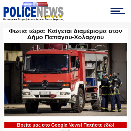
ΤΡΟΧΑΙΑ
Φωτιά τώρα: Καίγεται διαμέρισμα στον
Δήμο Παπάγου-Χολαργού
ΟΠΚΕ
ΟΜΑΔΑ “Ζ”
ΕΚΑΜ
Βρείτε μας στο Google News! Πατήστε εδώ!
SHARE