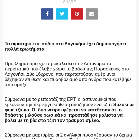
SHARE
ΕΛΛΗΝΙΚΗ ΑΣΤΥΝΟΜΙΑ
Το αιματηρό επεισόδιο στο Λαγονήσι έχει δημιουργήσει
ΠΥΡΟΣΒΕΣΤΙΚΗ
πολλά ερωτήματα
Προβληματισμό έχει προκαλέσει στην Αστυνομία το
περιστατικό που έλαβε χώρα το βράδυ της Παρασκευής στο
Λαγονήσι. Δύο 16χρονοι που περπατούσαν αμέριμνοι
δέχτηκαν επίθεση και πυροβολισμό από άνδρα που κατέβηκε
ΛΙΜΕΝΙΚΟ
από αμάξι.
Σύμφωνα με το ρεπορτάζ της ΕΡΤ, οι αστυνομικοί που
ερευνούν την περίεργη επίθεση αναζητούν ένα
τζιπ Suzuki με
φιμέ τζάμια.
Οι δύο νεαροί φέρεται να κατέθεσαν ότι ο
ΕΝΟΠΛΕΣ ΔΥΝΑΜΕΙΣ
δράστης μιλούσε ρωσικά
και
προσπάθησε μάλιστα να
βάλει με τη βία στο τζιπ τον τραυματισμένο.
Σύμφωνα με μαρτυρίες, οι 2 ανήλικοι προσπέρασαν το όχημα