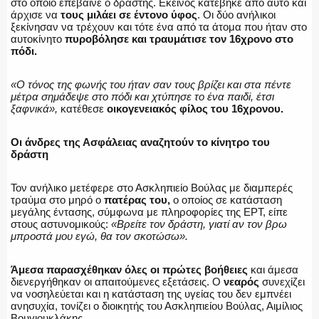
στο οποίο επέβαινε ο δράστης. Εκείνος κατέβηκε από αυτό και
ΕΚΑΒ
άρχισε να
τους μιλάει σε έντονο ύφος
. Οι δύο ανήλικοι
ξεκίνησαν να τρέχουν και τότε ένα από τα άτομα που ήταν στο
αυτοκίνητο
πυροβόλησε και τραυμάτισε τον 16χρονο στο
πόδι.
ΑΣΤΥΝΟΜΙΚΟ ΡΕΠΟΡΤΑΖ
«Ο τόνος της φωνής του ήταν σαν τους βρίζει και στα πέντε
μέτρα σημάδεψε στο πόδι και χτύπησε το ένα παιδi, έτσι
ξαφνικά»,
κατέθεσε
οικογενειακός φίλος του 16χρονου.
Οι άνδρες της Ασφάλειας αναζητούν το κίνητρο του
Η ΦΩΝΗ ΣΟΥ
δράστη
Τον ανήλικο μετέφερε στο Ασκληπιείο Βούλας με διαμπερές
τραύμα στο μηρό ο
πατέρας του,
ο οποίος σε κατάσταση
μεγάλης έντασης, σύμφωνα με πληροφορίες της ΕΡΤ, είπε
ΟΠΛΑ/ΕΞΟΠΛΙΣΜΟΣ
στους αστυνομικούς:
«Βρείτε τον δράστη, γιατί αν τον βρω
μπροστά μου εγώ, θα τον σκοτώσω».
Άμεσα παρασχέθηκαν όλες οι πρώτες βοήθειες
και άμεσα
διενεργήθηκαν οι απαιτούμενες εξετάσεις. Ο
νεαρός
συνεχίζει
ΟΜΑΔΕΣ ΕΛ.ΑΣ.
να νοσηλεύεται και η κατάσταση της υγείας του δεν εμπνέει
ανησυχία, τονίζει ο διοικητής του Ασκληπιείου Βούλας, Αιμίλιος
Βουγιουκλάκης.