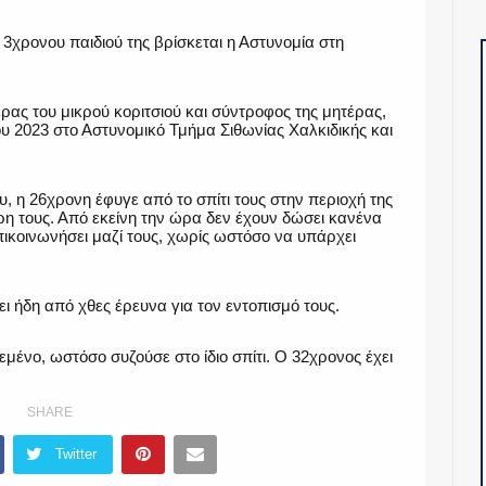
 3χρονου παιδιού της βρίσκεται η Αστυνομία στη
ας του μικρού κοριτσιού και σύντροφος της μητέρας,
υ 2023 στο Αστυνομικό Τμήμα Σιθωνίας Χαλκιδικής και
υ, η 26χρονη έφυγε από το σπίτι τους στην περιοχή της
όρη τους. Από εκείνη την ώρα δεν έχουν δώσει κανένα
πικοινωνήσει μαζί τους, χωρίς ωστόσο να υπάρχει
ει ήδη από χθες έρευνα για τον εντοπισμό τους.
εμένο, ωστόσο συζούσε στο ίδιο σπίτι. Ο 32χρονος έχει
SHARE
Twitter